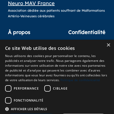
Neuro MAV France
Association dédiée aux patients souffrant de Malformations
Artério-Veineuses cérébrales
À propos
Confidentialité
×
Qui sommes-nous ?
Crédits
Ce site Web utilise des cookies
Nos Actions
Mentions légales
Nous utilisons des cookies pour personnaliser le contenu, les
Adhésion
publicités et analyser notre trafic. Nous partageons également des
informations sur votre utilisation de notre site avec nos partenaires
Autre liens
de publicité et d'analyse qui peuvent les combiner avec d'autres
informations que vous leur avez fournies ou qu'ils ont collectées lors
de votre utilisation de leurs services.
Politique de confidentialité
Plan du site
Nous contacter
PERFORMANCE
CIBLAGE
FONCTIONNALITÉ
AFFICHER LES DÉTAILS
©
Copyright 2025 Tous droits réservés Neuro MAV france