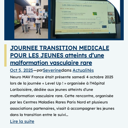
JOURNEE TRANSITION MEDICALE
POUR LES JEUNES atteints d’une
malformation vasculaire rare
Oct 5, 2025
—
Severine
dans
Actualités
par
Neuro MAV France était présente samedi 4 octobre 2025
lors de la journée « Level Up ! » organisée à l’Hôpital
Lariboisière, dédiée aux jeunes atteints d’une
malformation vasculaire rare. Cette rencontre, organisée
par les Centres Maladies Rares Paris Nord et plusieurs
associations partenaires, visait à accompagner les jeunes
dans la transition entre le suivi…
:
Lire la suite