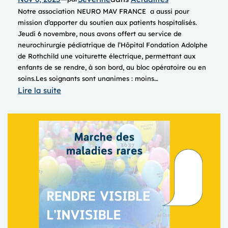
Notre association NEURO MAV FRANCE a aussi pour
mission d’apporter du soutien aux patients hospitalisés.
Jeudi 6 novembre, nous avons offert au service de
neurochirurgie pédiatrique de l’Hôpital Fondation Adolphe
de Rothchild une voiturette électrique, permettant aux
enfants de se rendre, à son bord, au bloc opératoire ou en
soins.Les soignants sont unanimes : moins…
:
Lire la suite
DON
d’une
VOITURETTE
électrique
d’accompagnement
au
bloc
opératoire