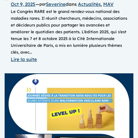
Oct 9, 2025
—
Severine
dans
Actualités
, 
MAV
par
Le Congrès RARE est le grand rendez-vous national des
maladies rares. Il réunit chercheurs, médecins, associations
et décideurs publics pour partager les avancées et
améliorer le quotidien des patients. L’édition 2025, qui s’est
tenue les 7 et 8 octobre 2025 à la Cité Internationale
Universitaire de Paris, a mis en lumière plusieurs thèmes
clés, avec…
:
Lire la suite
Congrès
RARE
2025