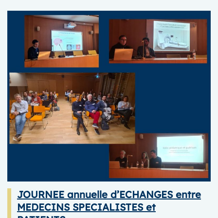
JOURNEE
TRANSITION
MEDICALE
POUR
LES
JEUNES
atteints
d’une
malformation
vasculaire
rare
JOURNEE annuelle d’ECHANGES entre
MEDECINS SPECIALISTES et