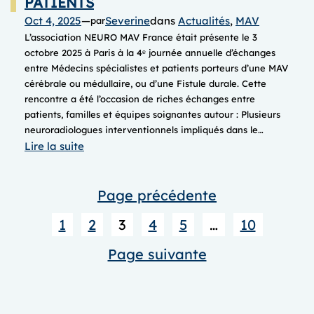
PATIENTS
Oct 4, 2025
—
Severine
dans
Actualités
, 
MAV
par
L’association NEURO MAV France était présente le 3
octobre 2025 à Paris à la 4ᵉ journée annuelle d’échanges
entre Médecins spécialistes et patients porteurs d’une MAV
cérébrale ou médullaire, ou d’une Fistule durale. Cette
rencontre a été l’occasion de riches échanges entre
patients, familles et équipes soignantes autour : Plusieurs
neuroradiologues interventionnels impliqués dans le…
:
Lire la suite
JOURNEE
annuelle
Page précédente
d’ECHANGES
entre
1
2
3
4
5
…
10
MEDECINS
SPECIALISTES
Page suivante
et
PATIENTS