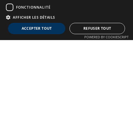
FONCTIONNALITÉ
AFFICHER LES DÉTAILS
Neuro MAV France
ACCEPTER TOUT
REFUSER TOUT
Association dédiée aux patients souffrant de Malformations
POWERED BY COOKIESCRIPT
Artério-Veineuses cérébrales
À propos
Confidentialité
Qui sommes-nous ?
Crédits
Nos Actions
Mentions légales
Adhésion
Autre liens
Plan du site
Nous contacter