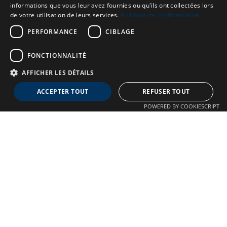
informations que vous leur avez fournies ou qu'ils ont collectées lors
de votre utilisation de leurs services.
Politique de confidentialité
PERFORMANCE
CIBLAGE
FONCTIONNALITÉ
AFFICHER LES DÉTAILS
Neuro MAV France
ACCEPTER TOUT
REFUSER TOUT
Association dédiée aux patients souffrant de Malformations
POWERED BY COOKIESCRIPT
Artério-Veineuses cérébrales
À propos
Confidentialité
Qui sommes-nous ?
Crédits
Nos Actions
Mentions légales
Adhésion
Autre liens