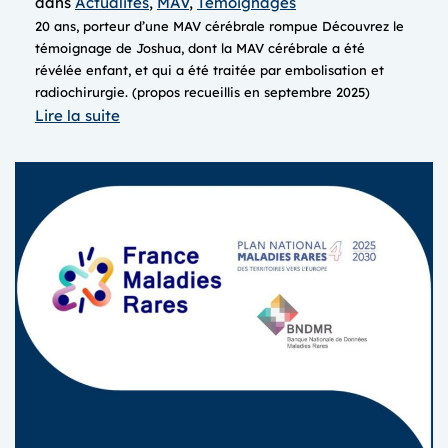
dans
Actualités
, 
MAV
, 
Témoignages
20 ans, porteur d’une MAV cérébrale rompue Découvrez le
témoignage de Joshua, dont la MAV cérébrale a été
révélée enfant, et qui a été traitée par embolisation et
radiochirurgie. (propos recueillis en septembre 2025)
:
Lire la suite
Joshua,
sa
vie
avec
une
MAV
cérébrale
(vidéo
de
10min)