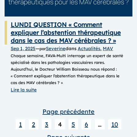
LUNDI QUESTION « Comment
expliquer l’abstention thérapeutique
dans le cas des MAV cérébrales ? »
Sep 1, 2025
—
Severine
dans
Actualités
, 
MAV
par
Chaque semaine, FAVA-Multi interroge un expert de santé
spécialisé dans les pathologies vasculaires rares.
Aujourd’hui, le Docteur William Boisseau nous répond :
« Comment expliquer l’abstention thérapeutique dans le
cas des MAV cérébrales ? » ​​
:
Lire la suite
LUNDI
QUESTION
Page précédente
« Comment
expliquer
1
2
3
4
5
6
…
10
l’abstention
thérapeutique