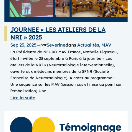
JOURNEE « LES ATELIERS DE LA
NRI » 2025
Sep 23, 2025
—
Severine
dans
Actualités
, 
MAV
par
La Présidente de NEURO MAV France, Nathalie Pigoreau,
était invitée le 23 septembre à Paris à la journée « Les
ateliers de la NRI » (Neuroradiologie interventionnelle),
ouverte aux médecins membres de la SFNR (Société
Française de Neuroradiologie). A noter au programme :
Une séquence sur les MAV (session cas et mise au point sur
l’embolisation) Une…
:
Lire la suite
JOURNEE
« LES
ATELIERS
DE