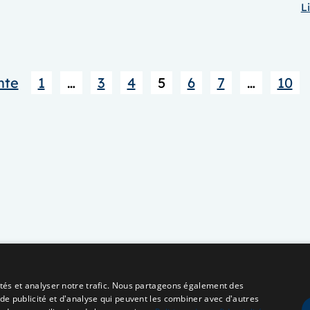
Li
Fistules
Durales »
nte
1
…
3
4
5
6
7
…
10
cités et analyser notre trafic. Nous partageons également des
 de publicité et d'analyse qui peuvent les combiner avec d'autres