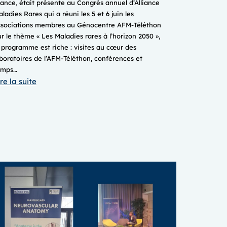
ance, était présente au Congrès annuel d’Alliance
ladies Rares qui a réuni les 5 et 6 juin les
ssociations membres au Génocentre AFM-Téléthon
r le thème « Les Maladies rares à l’horizon 2050 »,
 programme est riche : visites au cœur des
boratoires de l’AFM-Téléthon, conférences et
emps…
:
re la suite
CONGRèS
ANNUEL
2025
ALLIANCE
MALADIES
RARES