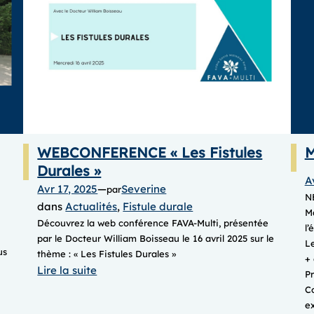
WEBCONFERENCE « Les Fistules
M
Durales »
A
Avr 17, 2025
—
Severine
par
N
dans
Actualités
, 
Fistule durale
Ma
Découvrez la web conférence FAVA-Multi, présentée
l’
par le Docteur William Boisseau le 16 avril 2025 sur le
L
us
thème : « Les Fistules Durales » ​​
+ 
:
Lire la suite
P
WEBCONFERENCE
Co
« Les
ex