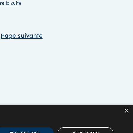
:
re la suite
Masterclass
d’anatomie
vasculaire
Page suivante
×
ACCEPTER TOUT
REFUSER TOUT