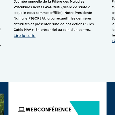
Journée annuelle de la Filière des Maladies
Fr
Vasculaires Rares FAVA-Multi (filière de santé à
Ma
laquelle nous sommes affiliés). Notre Présidente
a
Nathalie PIGOREAU a pu recueillir les dernières
Su
actualités et présenter l’une de nos actions : « les
le
d
Cafés MAV ». En présentiel au sein d’un centre…
la
:
Lire la suite
t
Li
JOURNEE
t
ANNUELLE
2025
FILIERE
FAVA-
MULTI