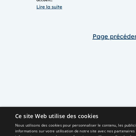
:
Lire la suite
JOURNEE
DES
FAMILLES
Page précéde
MAV
2025
Ce site Web utilise des cookies
Nous utilisons des cookies pour personnaliser le contenu, les publi
informations sur votre utilisation de notre site avec nos partenaires