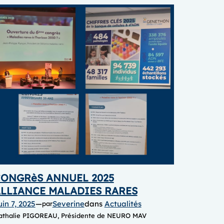
ONGRèS ANNUEL 2025
LLIANCE MALADIES RARES
uin 7, 2025
—
Severine
dans
Actualités
par
athalie PIGOREAU, Présidente de NEURO MAV