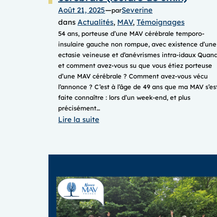
Août 21, 2025
—
Severine
par
dans
Actualités
, 
MAV
, 
Témoignages
54 ans, porteuse d’une MAV cérébrale temporo-
insulaire gauche non rompue, avec existence d’une
ectasie veineuse et d’anévrismes intra-idaux Quan
et comment avez-vous su que vous étiez porteuse
d’une MAV cérébrale ? Comment avez-vous vécu
l’annonce ? C’est à l’âge de 49 ans que ma MAV s’es
faite connaître : lors d’un week-end, et plus
précisément…
:
Lire la suite
Sylvie,
sa
vie
avec
une
MAV
cérébrale
(lecture