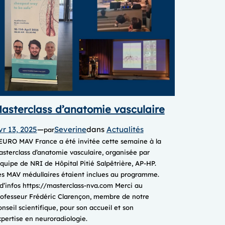
asterclass d’anatomie vasculaire
vr 13, 2025
—
Severine
dans
Actualités
par
EURO MAV France a été invitée cette semaine à la
sterclass d’anatomie vasculaire, organisée par
équipe de NRI de Hôpital Pitié Salpêtrière, AP-HP.
es MAV médullaires étaient inclues au programme.
d’infos https://masterclass-nva.com Merci au
rofesseur Frédéric Clarençon, membre de notre
nseil scientifique, pour son accueil et son
pertise en neuroradiologie.​​