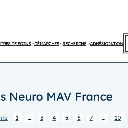
R
TRES DE SOINS
DÉMARCHES
RECHERCHE
ADHÉSION/DON
tés Neuro MAV France
nte
1
…
3
4
5
6
7
…
10