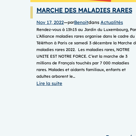
MARCHE DES MALADIES RARES
Nov 17, 2022
—
Benoit
dans
Actualités
par
Rendez-vous à 13h15 au Jardin du Luxembourg, Par
L’Alliance maladies rares organise dans le cadre du
Téléthon à Paris ce samedi 3 décembre la Marche d
maladies rares 2022. Les maladies rares, NOTRE
UNITE EST NOTRE FORCE. C’est la marche de 3
millions de Français touchés par 7 000 maladies
rares. Malades et aidants familiaux, enfants et
adultes arborent le…
:
Lire la suite
MARCHE
DES
MALADIES
RARES