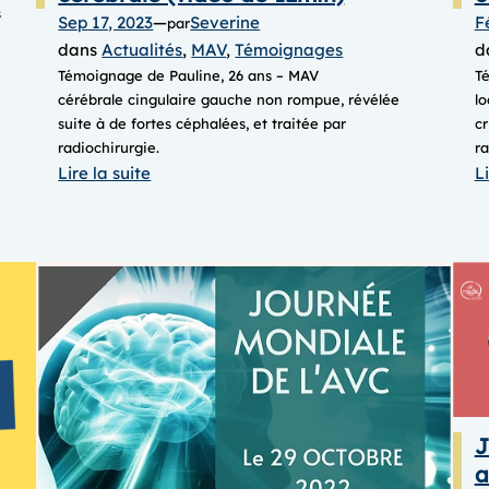
s
Sep 17, 2023
—
Severine
F
par
dans
Actualités
, 
MAV
, 
Témoignages
d
Témoignage de Pauline, 26 ans – MAV
T
cérébrale cingulaire gauche ​​​​​​non rompue, ​​​révélée
lo
suite à de fortes céphalées, et traitée par
cr
radiochirurgie.
ra
:
Lire la suite
Li
Pauline,
sa
vie
avec
une
MAV
cérébrale
(vidéo
de
J
12min)
a