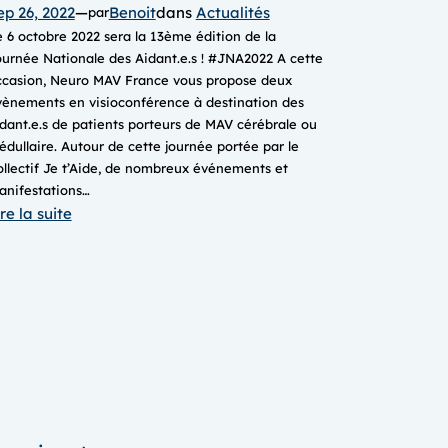
ep 26, 2022
—
Benoit
dans
Actualités
par
 6 octobre 2022 sera la 13ème édition de la
urnée Nationale des Aidant.e.s ! #JNA2022 A cette
ccasion, Neuro MAV France vous propose deux
vènements en visioconférence à destination des
dant.e.s de patients porteurs de MAV cérébrale ou
dullaire. Autour de cette journée portée par le
llectif Je t’Aide, de nombreux événements et
anifestations…
:
re la suite
JOURNÉE
NATIONALE
des
aidant.e.s