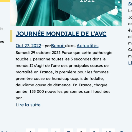
S
Le
Jo
o
is
é
JOURNÉE MONDIALE DE L’AVC
ai
es
mé
Oct 27, 2022
—
Benoit
dans
Actualités
par
Co
Samedi 29 octobre 2022 Parce que cette pathologie
m
touche 1 personne toutes les 5 secondes dans le
Li
monde.II s’agit de l’une des principales causes de
mortalité en France, la première pour les femmes;
première cause de handicap acquis de l’adulte,
deuxième cause de démence. En France, chaque
année, 155 000 nouvelles personnes sont touchées
par…
:
Lire la suite
JOURNÉE
MONDIALE
DE