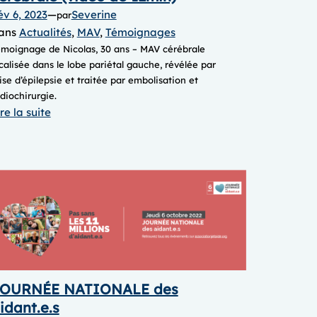
év 6, 2023
—
Severine
par
ans
Actualités
, 
MAV
, 
Témoignages
émoignage de Nicolas, 30 ans – MAV cérébrale
calisée dans le lobe pariétal gauche, ​​​révélée par
ise d’épilepsie et traitée par embolisation et
diochirurgie.
:
re la suite
Nicolas,
sa
vie
avec
une
MAV
cérébrale
(vidéo
de
OURNÉE NATIONALE des
12min)
idant.e.s