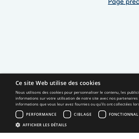
Page pré
Ce site Web utilise des cookies
Nous utilisons des cookies pour personnaliser le contenu, les publi
informations sur votre utilisation de notre site avec nos partenaires
informations que vous leur avez fournies ou qu'ils ont collectées lors
PERFORMANCE
CIBLAGE
FONCTIONNAL
AFFICHER LES DÉTAILS