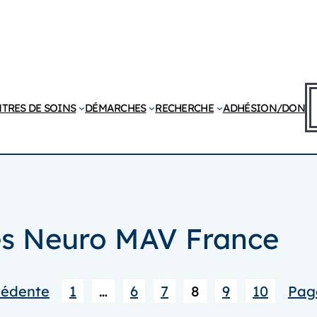
R
TRES DE SOINS
DÉMARCHES
RECHERCHE
ADHÉSION/DON
tés Neuro MAV France
cédente
1
…
6
7
8
9
10
Pag