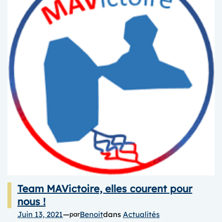
2021,
samedi
4
décembre
Team MAVictoire, elles courent pour
nous !
Juin 13, 2021
—
Benoit
dans
Actualités
par