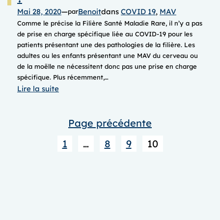
Mai 28, 2020
—
Benoit
dans
COVID 19
, 
MAV
par
Comme le précise la Filière Santé Maladie Rare, il n’y a pas
de prise en charge spécifique liée au COVID-19 pour les
patients présentant une des pathologies de la filière. Les
adultes ou les enfants présentant une MAV du cerveau ou
de la moëlle ne nécessitent donc pas une prise en charge
spécifique. Plus récemment,…
:
Lire la suite
COVID-
19,
Page précédente
quels
risques
1
…
8
9
10
pour
les
MAV
?