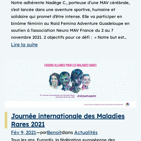
Notre adhérente Nadège C., porteuse d’une MAV cérébrale,
s’est lancée dans une aventure sportive, humaine et
solidaire qui promet d’être intense. Elle va participer en
binôme féminin au Raid Femina Adventure Guadeloupe en
soutien à l’association Neuro MAV France du 2 au 7
novembre 2021. 2 objectifs pour ce défi : » Notre but est…
:
Lire la suite
Team
MAVictoire,
elles
courent
pour
nous
!
Journée internationale des Maladies
Rares 2021
Fév 9, 2021
—
Benoit
dans
Actualités
par
Tous les ans, Eurordis, la fédération européenne des