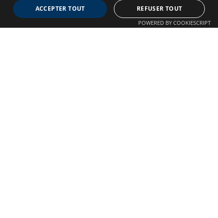
ACCEPTER TOUT
REFUSER TOUT
Association dédiée aux patients souffrant de Malformations
POWERED BY COOKIESCRIPT
Artério-Veineuses cérébrales
À propos
Confidentialité
Qui sommes-nous ?
Crédits
Nos Actions
Mentions légales
Adhésion
Autre liens
Plan du site
Nous contacter
©
Copyright 2025 Tous droits réservés Neuro MAV france