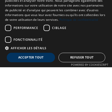
publicités et analyser notre trafic. Nous partageons également des
informations sur votre utilisation de notre site avec nos partenaires
de publicité et d'analyse qui peuvent les combiner avec d'autres
informations que vous leur avez fournies ou qu'ils ont collectées lors
de votre utilisation de leurs services.
Politique de confidentialité
PERFORMANCE
CIBLAGE
FONCTIONNALITÉ
AFFICHER LES DÉTAILS
Neuro MAV France
ACCEPTER TOUT
REFUSER TOUT
Association dédiée aux patients souffrant de Malformations
POWERED BY COOKIESCRIPT
Artério-Veineuses cérébrales
À propos
Confidentialité
Qui sommes-nous ?
Crédits
Nos Actions
Mentions légales
Adhésion