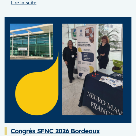
:
Lire la suite
Congrès
SFNR
2026
à
Paris
Congrès SFNC 2026 Bordeaux