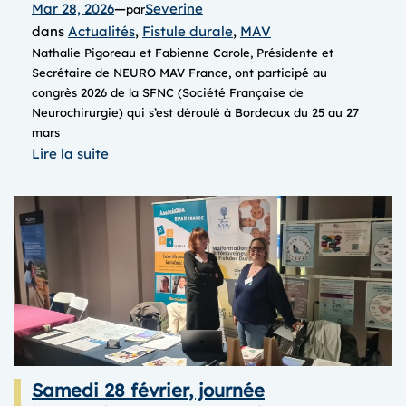
Mar 28, 2026
—
Severine
par
dans
Actualités
, 
Fistule durale
, 
MAV
Nathalie Pigoreau et Fabienne Carole, Présidente et
Secrétaire de NEURO MAV France, ont participé au
congrès 2026 de la SFNC (Société Française de
Neurochirurgie) qui s’est déroulé à Bordeaux du 25 au 27
mars
:
Lire la suite
Congrès
SFNC
2026
Bordeaux
Samedi 28 février, journée