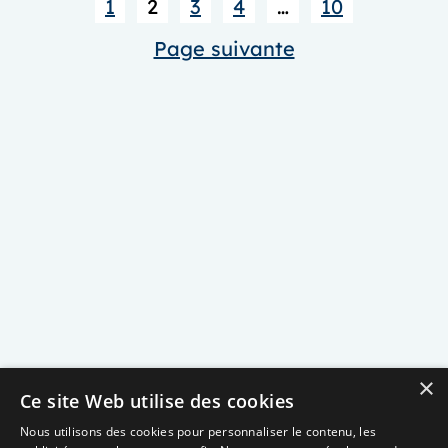
1
2
3
4
…
10
de
NEURO
Page suivante
MAV
France
×
Ce site Web utilise des cookies
Nous utilisons des cookies pour personnaliser le contenu, les