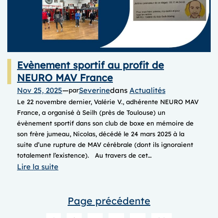
durale
? »
Evènement sportif au profit de
NEURO MAV France
Nov 25, 2025
—
Severine
dans
Actualités
par
Le 22 novembre dernier, Valérie V., adhérente NEURO MAV
France, a organisé à Seilh (près de Toulouse) un
évènement sportif dans son club de boxe en mémoire de
son frère jumeau, Nicolas, décédé le 24 mars 2025 à la
suite d’une rupture de MAV cérébrale (dont ils ignoraient
totalement l’existence). Au travers de cet…
:
Lire la suite
Evènement
sportif
Page précédente
au
profit