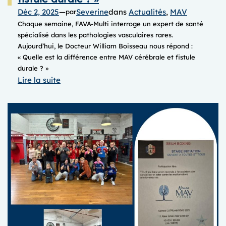
Déc 2, 2025
—
Severine
dans
Actualités
, 
MAV
par
Chaque semaine, FAVA-Multi interroge un expert de santé
spécialisé dans les pathologies vasculaires rares.
Aujourd’hui, le Docteur William Boisseau nous répond :
« Quelle est la différence entre MAV cérébrale et fistule
durale ? » ​​
:
Lire la suite
LUNDI
QUESTION
« Quelle
est
la
différence
entre
MAV
cérébrale
et
fistule