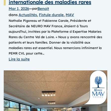
internationale des maladies rares
Mar 1, 2026
—
Benoit
par
dans
Actualités
, 
Fistule durale
, 
MAV
Nathalie Pigoreau et Fabienne Carole, Présidente et
Secrétaire de NEURO MAV France, étaient à Tours
aujourd’hui, invitées par la Plateforme d Expertise Malaries
Rares du Centre Val de Loire. « Nous y avons rencontré des
patients et leurs familles. Donner de la visibilité aux
maladies rares est essentiel. Nous remercions infiniment la
PEMR CVL pour cette…
:
Lire la suite
Samedi
28
février,
journée
internationale
des
maladies
rares