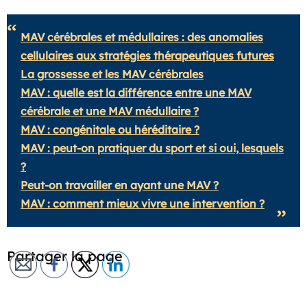
MAV cérébrales et médullaires : des anomalies
cellulaires aux stratégies thérapeutiques futures
La grossesse et les MAV cérébrales
MAV : quelle est la différence entre une MAV
cérébrale et une MAV médullaire ?
MAV : congénitale ou héréditaire ?
MAV : peut-on pratiquer du sport et si oui, lesquels
?
Peut-on travailler en ayant une MAV ?
MAV : comment mieux vivre une intervention ?
Partager la page