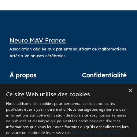
Neuro MAV France
Association dédiée aux patients souffrant de Malformations
Artério-Veineuses cérébrales
À propos
Confidentialité
×
Qui sommes-nous ?
Crédits
Ce site Web utilise des cookies
Nos Actions
Mentions légales
Nous utilisons des cookies pour personnaliser le contenu, les
Adhésion
publicités et analyser notre trafic. Nous partageons également des
informations sur votre utilisation de notre site avec nos partenaires
Autre liens
de publicité et d'analyse qui peuvent les combiner avec d'autres
informations que vous leur avez fournies ou qu'ils ont collectées lors
de votre utilisation de leurs services.
Politique de confidentialité
Plan du site