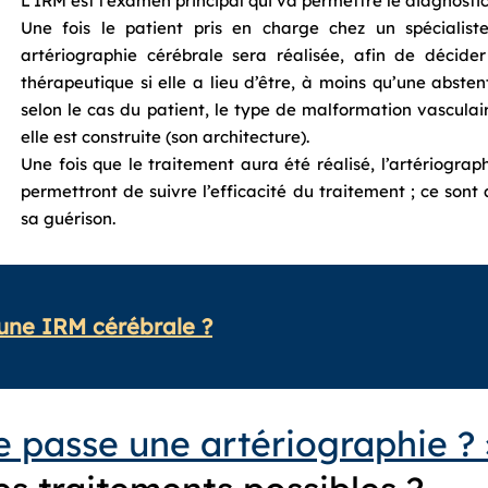
L’IRM est l’examen principal qui va permettre le diagnostic
Une fois le patient pris en charge chez un spécialis
artériographie cérébrale sera réalisée, afin de décide
thérapeutique si elle a lieu d’être, à moins qu’une abste
selon le cas du patient, le type de malformation vasculair
elle est construite (son architecture).
Une fois que le traitement aura été réalisé, l’artériograp
permettront de suivre l’efficacité du traitement ; ce sont
sa guérison.
ne IRM cérébrale ?
 passe une artériographie ? 