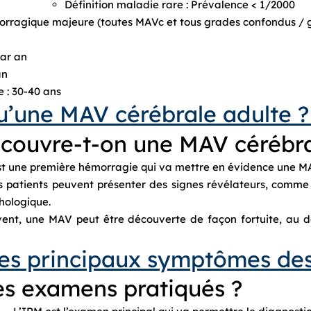
Définition maladie rare : Prévalence < 1/2000
orragique majeure (toutes MAVc et tous grades confondus / 
ar an
an
e : 30-40 ans
u’une MAV cérébrale adulte ?
ouvre-t-on une MAV cérébra
est une première hémorragie qui va mettre en évidence une MA
s patients peuvent présenter des signes révélateurs, comme d
hologique.
uvent, une MAV peut être découverte de façon fortuite, au
 les principaux symptômes de
les examens pratiqués ?