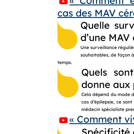
« Comment ex
cas des MAV céré
Quelle sur
d’une MAV 
Une surveillance réguliè
souhaitables, de façon à
temps.
Quels sont
donne aux 
Cela dépend du mode de r
cas d’épilepsie, ce sont 
médecin spécialiste pren
« Comment viv
Spécificité