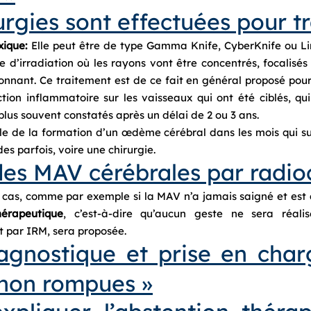
urgies sont effectuées pour tr
xique:
Elle peut être de type Gamma Knife, CyberKnife ou Lina
e d’irradiation où les rayons vont être concentrés, focalisé
nnant. Ce traitement est de ce fait en général proposé pour 
ion inflammatoire sur les vaisseaux qui ont été ciblés, qui
plus souvent constatés après un délai de 2 ou 3 ans.
le de la formation d’un œdème cérébral dans les mois qui sui
es parfois, voire une chirurgie.
des MAV cérébrales par radioc
as, comme par exemple si la MAV n’a jamais saigné et est 
hérapeutique
, c’est-à-dire qu’aucun geste ne sera réali
t par IRM, sera proposée.
agnostique et prise en cha
non rompues »