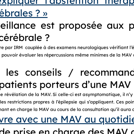
pliquer l’abstention théra
brales ? »
veillance est proposée aux p
cérébrale ?
re par IRM couplée à des examens neurologiques vérifiant l’ét
 pouvoir évaluer les répercussions même minimes de la MAV qu
 les conseils / recommand
patients porteurs d’une MAV 
évélation de la MAV. Si celle-ci est asymptomatique, il n’y a
les restrictions propres à l’épilepsie qui s’appliquent. Ces po
ant en charge la MAV au cours de la consultation qu’il aura a
re avec une MAV au quotidie
 de prise en charge des MAV 