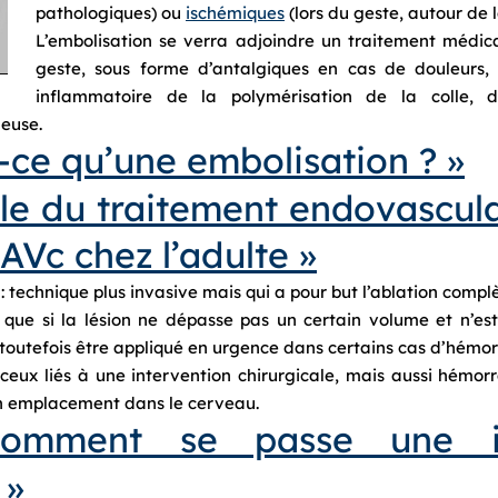
pathologiques) ou
ischémiques
(lors du geste, autour de 
L’embolisation se verra adjoindre un traitement médic
geste, sous forme d’antalgiques en cas de douleurs, d
inflammatoire de la polymérisation de la colle, d
neuse.
t-ce qu’une embolisation ? »
lle du traitement endovascula
Vc chez l’adulte »
e
: technique plus invasive mais qui a pour but l’ablation compl
e que si la lésion ne dépasse pas un certain volume et n’e
toutefois être appliqué en urgence dans certains cas d’hémo
ceux liés à une intervention chirurgicale, mais aussi hémor
on emplacement dans le cerveau.
mment se passe une in
 »