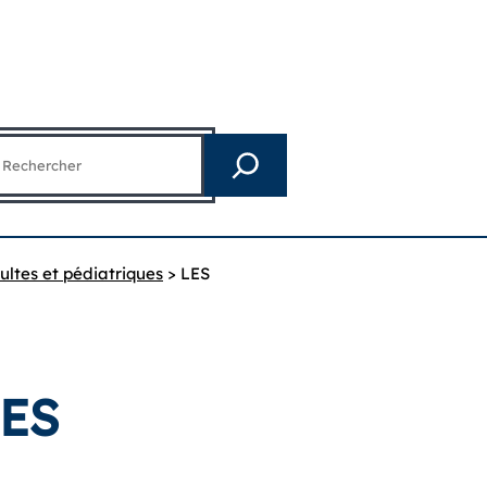
echercher
ultes et pédiatriques
>
LES
ES