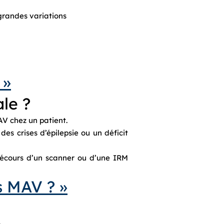
grandes variations
 »
le ?
V chez un patient.
es crises d’épilepsie ou un déficit
 décours d’un scanner ou d’une IRM
s MAV ? »