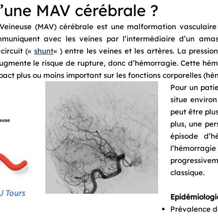
u’une MAV cérébrale ?
Veineuse (MAV) cérébrale est une malformation vasculaire e
mmuniquent avec les veines par l’intermédiaire d’un am
circuit («
shunt
« ) entre les veines et les artères. La pressi
ugmente le risque de rupture, donc d’hémorragie. Cette hém
act plus ou moins important sur les fonctions corporelles (hémi
Pour un patie
situe enviro
peut être plus
plus, une pe
épisode d’h
l’hémorragie
progressiv
classique.
Epidémiologie
Prévalence d