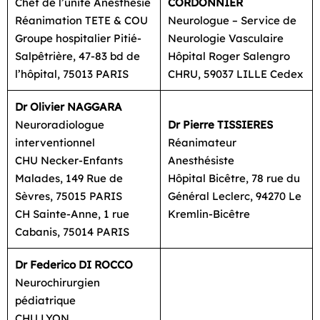
Chef de l’unité Anesthésie
CORDONNIER
Réanimation TETE & COU
Neurologue – Service de
Groupe hospitalier Pitié-
Neurologie Vasculaire
Salpêtrière, 47-83 bd de
Hôpital Roger Salengro
l’hôpital, 75013 PARIS
CHRU, 59037 LILLE Cedex
Dr Olivier NAGGARA
Neuroradiologue
Dr Pierre TISSIERES
interventionnel
Réanimateur
CHU Necker-Enfants
Anesthésiste
Malades, 149 Rue de
Hôpital Bicêtre, 78 rue du
Sèvres, 75015 PARIS
Général Leclerc, 94270 Le
CH Sainte-Anne, 1 rue
Kremlin-Bicêtre
Cabanis, 75014 PARIS
Dr Federico DI ROCCO
Neurochirurgien
pédiatrique
CHU LYON