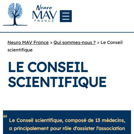
Neuro MAV France
>
Qui sommes-nous ?
>
Le Conseil
scientifique
LE CONSEIL
SCIENTIFIQUE
Le Conseil scientifique, composé de 13 médecins,
a principalement pour rôle d’assister l’association