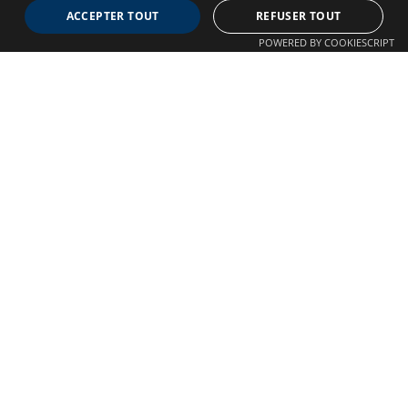
ACCEPTER TOUT
REFUSER TOUT
Association dédiée aux patients souffrant de Malformations
POWERED BY COOKIESCRIPT
Artério-Veineuses cérébrales
À propos
Confidentialité
Qui sommes-nous ?
Crédits
Nos Actions
Mentions légales
Adhésion
Autre liens
Plan du site
Nous contacter
©
Copyright 2025 Tous droits réservés Neuro MAV france