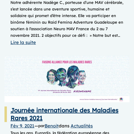
Notre adhérente Nadège C., porteuse d’une MAV cérébrale,
s’est lancée dans une aventure sportive, humaine et
solidaire qui promet d’être intense. Elle va participer en
binôme féminin au Raid Femina Adventure Guadeloupe en
soutien à l’association Neuro MAV France du 2 au 7
novembre 2021. 2 objectifs pour ce défi : » Notre but est…
:
Lire la suite
Team
MAVictoire,
elles
courent
pour
nous
!
Journée internationale des Maladies
Rares 2021
Fév 9, 2021
—
Benoit
dans
Actualités
par
Tous les ans, Eurordis, la fédération européenne des