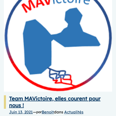
2021,
samedi
4
décembre
Team MAVictoire, elles courent pour
nous !
Juin 13, 2021
—
Benoit
dans
Actualités
par