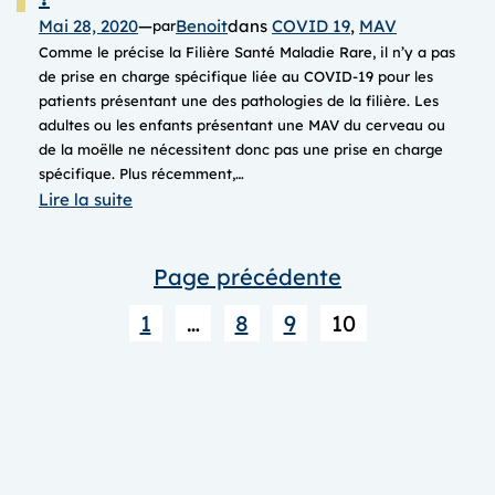
Mai 28, 2020
—
Benoit
dans
COVID 19
, 
MAV
par
Comme le précise la Filière Santé Maladie Rare, il n’y a pas
de prise en charge spécifique liée au COVID-19 pour les
patients présentant une des pathologies de la filière. Les
adultes ou les enfants présentant une MAV du cerveau ou
de la moëlle ne nécessitent donc pas une prise en charge
spécifique. Plus récemment,…
:
Lire la suite
COVID-
19,
Page précédente
quels
risques
1
…
8
9
10
pour
les
MAV
?