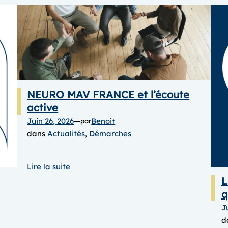
NEURO MAV FRANCE et l’écoute
active
Juin 26, 2026
—
Benoit
par
dans
Actualités
, 
Démarches
:
Lire la suite
NEURO
L
MAV
q
FRANCE
J
et
d