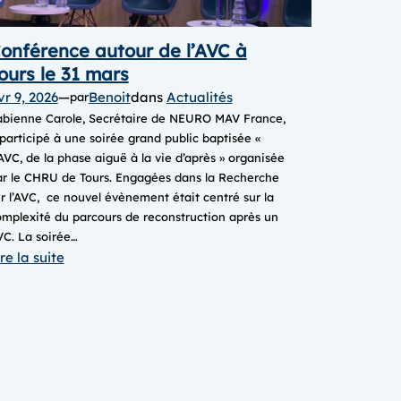
onférence autour de l’AVC à
ours le 31 mars
vr 9, 2026
—
Benoit
dans
Actualités
par
abienne Carole, Secrétaire de NEURO MAV France,
participé à une soirée grand public baptisée «
AVC, de la phase aiguë à la vie d’après » organisée
ar le CHRU de Tours. Engagées dans la Recherche
r l’AVC, ce nouvel évènement était centré sur la
mplexité du parcours de reconstruction après un
C. La soirée…
:
re la suite
Conférence
autour
de
l’AVC
à
Tours le