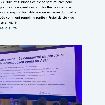
VA Multi et Alliance Sociale se sont réunies pour
épondre à vos questions sur des thèmes médico-
ciaux. Aujourd’hui, Milène nous explique dans cette
déo comment remplir la partie « Projet de vie » du
ossier MDPH.
:
re la suite
LUNDI
QUESTION
« MDPH
:
qu’est-
ce
que
le
projet
de
vie
? »