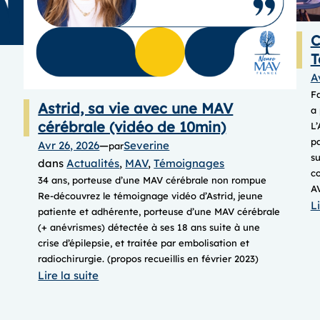
C
T
A
F
Astrid, sa vie avec une MAV
a 
cérébrale (vidéo de 10min)
L’
p
Avr 26, 2026
—
Severine
par
su
dans
Actualités
, 
MAV
, 
Témoignages
co
34 ans, porteuse d’une MAV cérébrale non rompue
AV
Re-découvrez le témoignage vidéo d’Astrid, jeune
Li
patiente et adhérente, porteuse d’une MAV cérébrale
(+ anévrismes) détectée à ses 18 ans suite à une
crise d’épilepsie, et traitée par embolisation et
radiochirurgie. (propos recueillis en février 2023)
:
Lire la suite
Astrid,
sa