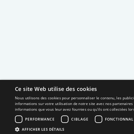
thérapeutique
? »
Ce site Web utilise des cookies
Nous utilisons des cookies pour personnaliser le contenu, les publi
informations sur votre utilisation de notre site avec nos partenaires
informations que vous leur avez fournies ou qu'ils ont collectées lors
PERFORMANCE
CIBLAGE
FONCTIONNAL
AFFICHER LES DÉTAILS