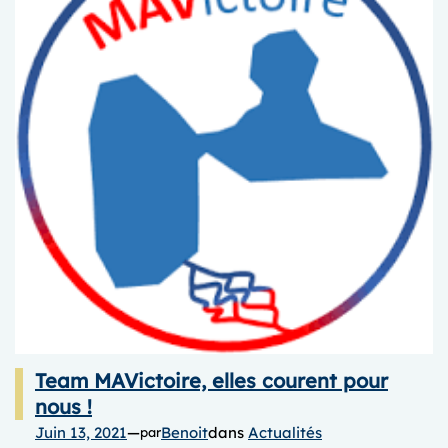
2021,
samedi
4
décembre
Team MAVictoire, elles courent pour
nous !
Juin 13, 2021
—
Benoit
dans
Actualités
par