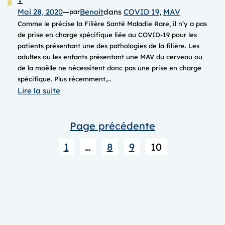
Mai 28, 2020
—
Benoit
dans
COVID 19
, 
MAV
par
Comme le précise la Filière Santé Maladie Rare, il n’y a pas
de prise en charge spécifique liée au COVID-19 pour les
patients présentant une des pathologies de la filière. Les
adultes ou les enfants présentant une MAV du cerveau ou
de la moëlle ne nécessitent donc pas une prise en charge
spécifique. Plus récemment,…
:
Lire la suite
COVID-
19,
Page précédente
quels
risques
1
…
8
9
10
pour
les
MAV
?