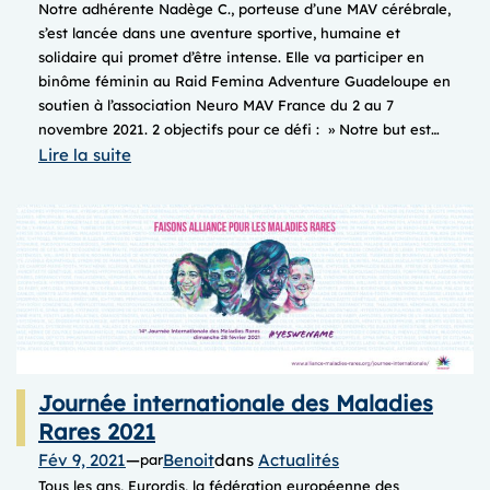
Notre adhérente Nadège C., porteuse d’une MAV cérébrale,
s’est lancée dans une aventure sportive, humaine et
solidaire qui promet d’être intense. Elle va participer en
binôme féminin au Raid Femina Adventure Guadeloupe en
soutien à l’association Neuro MAV France du 2 au 7
novembre 2021. 2 objectifs pour ce défi : » Notre but est…
:
Lire la suite
Team
MAVictoire,
elles
courent
pour
nous
!
Journée internationale des Maladies
Rares 2021
Fév 9, 2021
—
Benoit
dans
Actualités
par
Tous les ans, Eurordis, la fédération européenne des