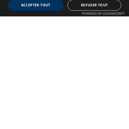
ACCEPTER TOUT
REFUSER TOUT
Association dédiée aux patients souffrant de Malformations
POWERED BY COOKIESCRIPT
Artério-Veineuses cérébrales
À propos
Confidentialité
Qui sommes-nous ?
Crédits
Nos Actions
Mentions légales
Adhésion
Autre liens
Plan du site
Nous contacter
©
Copyright 2025 Tous droits réservés Neuro MAV france