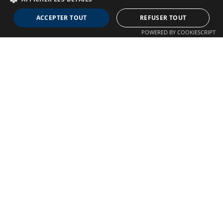
Neuro MAV France
ACCEPTER TOUT
REFUSER TOUT
Association dédiée aux patients souffrant de Malformations
POWERED BY COOKIESCRIPT
Artério-Veineuses cérébrales
À propos
Confidentialité
Qui sommes-nous ?
Crédits
Nos Actions
Mentions légales
Adhésion
Autre liens
Plan du site
Nous contacter