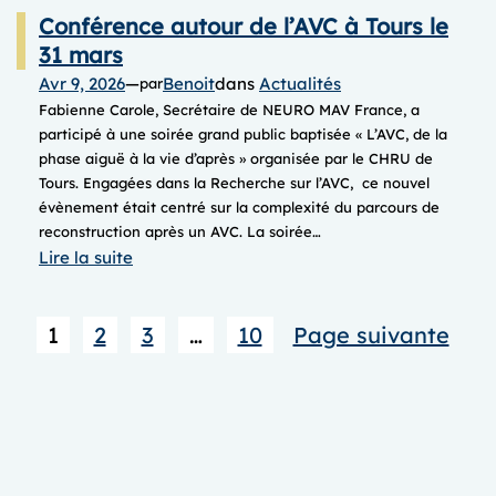
Conférence autour de l’AVC à Tours le
31 mars
Avr 9, 2026
—
Benoit
dans
Actualités
par
Fabienne Carole, Secrétaire de NEURO MAV France, a
participé à une soirée grand public baptisée « L’AVC, de la
phase aiguë à la vie d’après » organisée par le CHRU de
Tours. Engagées dans la Recherche sur l’AVC, ce nouvel
évènement était centré sur la complexité du parcours de
reconstruction après un AVC. La soirée…
:
Lire la suite
Conférence
autour
1
2
3
…
10
Page suivante
de
l’AVC
à
Tours le
31
mars