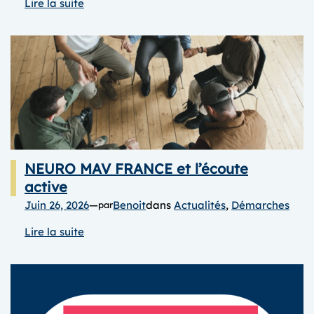
:
Lire la suite
RECHERCHE
–
Avancement
du
projet
TIPITCH
NEURO MAV FRANCE et l’écoute
active
Juin 26, 2026
—
Benoit
dans
Actualités
, 
Démarches
par
:
Lire la suite
NEURO
MAV
FRANCE
et