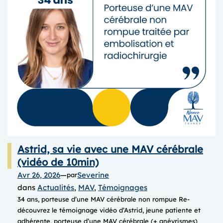
Astrid, sa vie avec une MAV cérébrale
(vidéo de 10min)
Avr 26, 2026
—
Severine
par
dans
Actualités
, 
MAV
, 
Témoignages
34 ans, porteuse d’une MAV cérébrale non rompue Re-
découvrez le témoignage vidéo d’Astrid, jeune patiente et
adhérente, porteuse d’une MAV cérébrale (+ anévrismes)