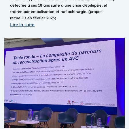
détectée à ses 18 ans suite à une crise d’épilepsie, et
traitée par embolisation et radiochirurgie. (propos
recueillis en février 2023)
:
Lire la suite
Astrid,
sa
vie
avec
une
MAV
cérébrale
(vidéo
de
10min)