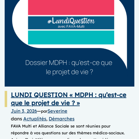
l’écoute
active
LUNDI QUESTION « MDPH : qu’est-ce
que le projet de vie ? »
Juin 3, 2026
—
Severine
par
dans
Actualités
, 
Démarches
FAVA Multi et Alliance Sociale se sont réunies pour
répondre à vos questions sur des thèmes médico-sociaux.