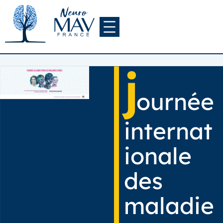
Aller
au
contenu
j
ournée
internat
ionale
des
maladie