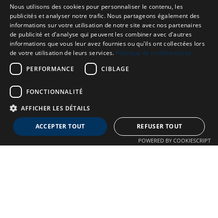
Nous utilisons des cookies pour personnaliser le contenu, les
publicités et analyser notre trafic. Nous partageons également des
informations sur votre utilisation de notre site avec nos partenaires
de publicité et d'analyse qui peuvent les combiner avec d'autres
informations que vous leur avez fournies ou qu'ils ont collectées lors
de votre utilisation de leurs services.
Politique de confidentialité
PERFORMANCE
CIBLAGE
FONCTIONNALITÉ
AFFICHER LES DÉTAILS
Neuro MAV France
ACCEPTER TOUT
REFUSER TOUT
Association dédiée aux patients souffrant de Malformations
POWERED BY COOKIESCRIPT
Artério-Veineuses cérébrales
À propos
Confidentialité
Qui sommes-nous ?
Crédits
Nos Actions
Mentions légales