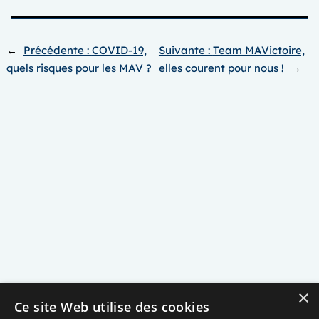
←
Précédente :
COVID-19,
Suivante :
Team MAVictoire,
quels risques pour les MAV ?
elles courent pour nous !
→
×
Ce site Web utilise des cookies