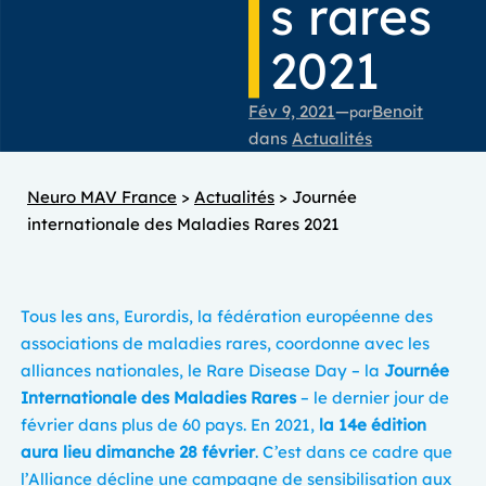
s rares
2021
Fév 9, 2021
—
Benoit
par
dans
Actualités
Neuro MAV France
>
Actualités
>
Journée
internationale des Maladies Rares 2021
Tous les ans, Eurordis, la fédération européenne des
associations de maladies rares, coordonne avec les
alliances nationales, le Rare Disease Day – la
Journée
Internationale des Maladies Rares
– le dernier jour de
février dans plus de 60 pays. En 2021,
la 14e édition
aura lieu dimanche 28 février
. C’est dans ce cadre que
l’Alliance décline une campagne de sensibilisation aux