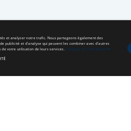
cités et analyser notre trafic. Nous partageons également des
 de publicité et d'analyse qui peuvent les combiner avec d'autres
 de votre utilisation de leurs services.
Politique de confidentialité
ITÉ
À propos
Qui sommes-nous ?
Nos Actions
Adhésion