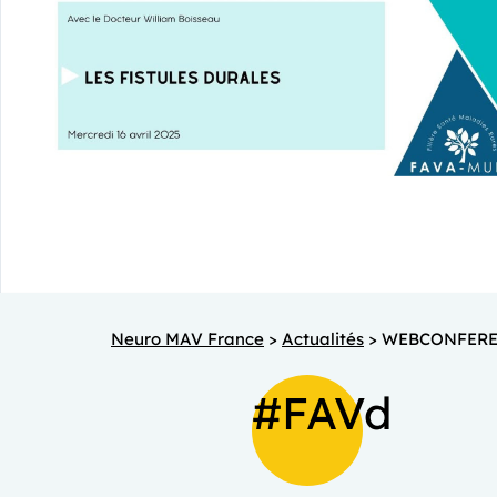
Neuro MAV France
>
Actualités
>
WEBCONFERENC
#FAVd