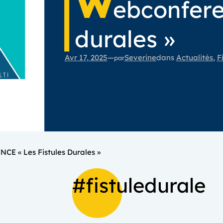
w
ebconferen
durales »
Avr 17, 2025
—
Severine
dans
Actualités
, 
F
par
E « Les Fistules Durales »
#fistuledurale