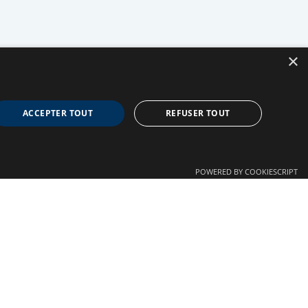
×
ACCEPTER TOUT
REFUSER TOUT
POWERED BY COOKIESCRIPT
Confidentialité
Autre liens
Crédits
Plan du site
Mentions légales
Nous contacter