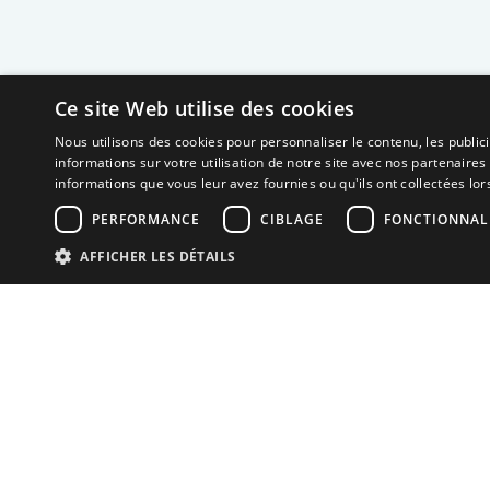
Ce site Web utilise des cookies
Nous utilisons des cookies pour personnaliser le contenu, les publi
informations sur votre utilisation de notre site avec nos partenaires
informations que vous leur avez fournies ou qu'ils ont collectées lors
PERFORMANCE
CIBLAGE
FONCTIONNAL
AFFICHER LES DÉTAILS
Neuro MAV France
Association dédiée aux patients souffrant de
Malformations Artério-Veineuses cérébrales