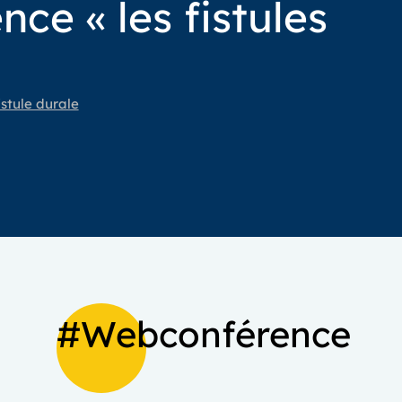
ce « les fistules
istule durale
#Webconférence