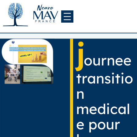
Aller
au
contenu
j
ournee
transitio
n
medical
e pour