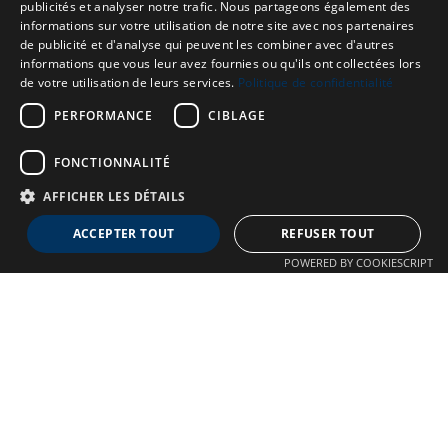
publicités et analyser notre trafic. Nous partageons également des
informations sur votre utilisation de notre site avec nos partenaires
de publicité et d'analyse qui peuvent les combiner avec d'autres
informations que vous leur avez fournies ou qu'ils ont collectées lors
de votre utilisation de leurs services.
Politique de confidentialité
PERFORMANCE
CIBLAGE
FONCTIONNALITÉ
AFFICHER LES DÉTAILS
Neuro MAV France
ACCEPTER TOUT
REFUSER TOUT
Association dédiée aux patients souffrant de Malformations
POWERED BY COOKIESCRIPT
Artério-Veineuses cérébrales
À propos
Confidentialité
Qui sommes-nous ?
Crédits
Nos Actions
Mentions légales
Adhésion