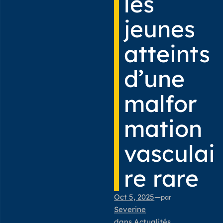
les
jeunes
atteints
d’une
malfor
mation
vasculai
re rare
Oct 5, 2025
—
par
Severine
dans
Actualités