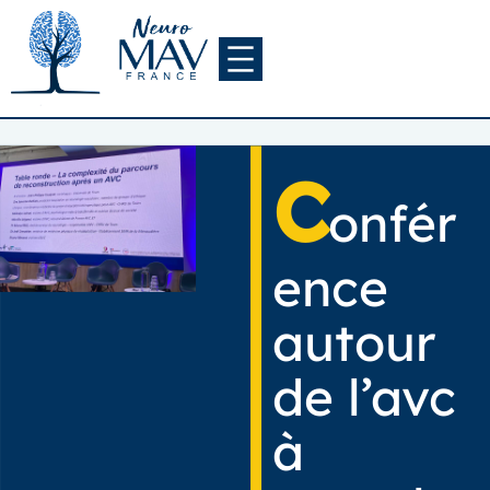
Aller
au
contenu
c
onfér
ence
autour
de l’avc
à