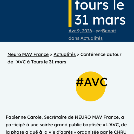
tours le
31 mars
Avr 9, 2026
—
Benoit
par
dans
Actualités
Neuro MAV France
>
Actualités
>
Conférence autour
de l’AVC à Tours le 31 mars
#AVC
Fabienne Carole, Secrétaire de NEURO MAV France, a
participé à une soirée grand public baptisée « L’AVC, de
la phase aiguë à la vie d’après » organisée par le CHRU