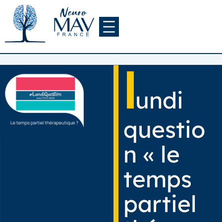
Aller
au
contenu
l
undi
questio
n « le
temps
partiel