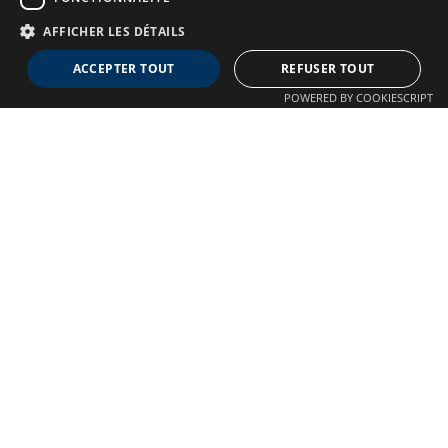
AFFICHER LES DÉTAILS
Neuro MAV France
ACCEPTER TOUT
REFUSER TOUT
Association dédiée aux patients souffrant de Malformations
POWERED BY COOKIESCRIPT
Artério-Veineuses cérébrales
À propos
Confidentialité
Qui sommes-nous ?
Crédits
Nos Actions
Mentions légales
Adhésion
Autre liens
Plan du site
Nous contacter