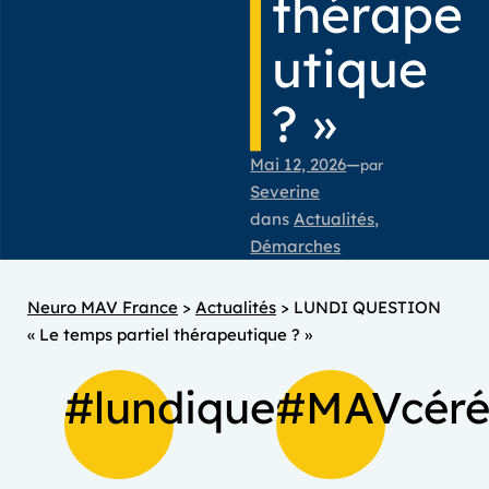
thérape
utique
? »
Mai 12, 2026
—
par
Severine
dans
Actualités
, 
Démarches
Neuro MAV France
>
Actualités
>
LUNDI QUESTION
« Le temps partiel thérapeutique ? »
#lundiquestion
#MAVcéré