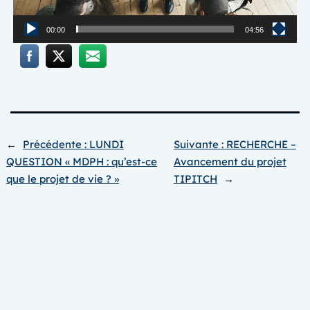
00:00
04:56
←
Précédente :
LUNDI
Suivante :
RECHERCHE –
QUESTION « MDPH : qu’est-ce
Avancement du projet
que le projet de vie ? »
TIPITCH
→