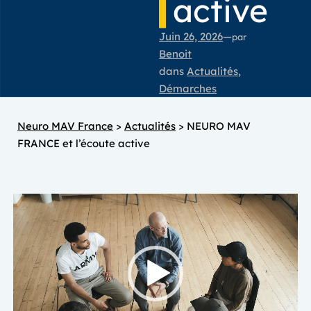
active
Juin 26, 2026
—
par
Benoit
dans
Actualités
, 
Démarches
Neuro MAV France
>
Actualités
>
NEURO MAV
FRANCE et l’écoute active
Lecteur
vidéo