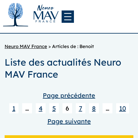
Aller
au
contenu
Neuro MAV France
>
Articles de : Benoit
Liste des actualités Neuro
MAV France
Page précédente
1
…
4
5
6
7
8
…
10
Page suivante