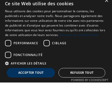
×
Ce site Web utilise des cookies
Nous utilisons des cookies pour personnaliser le contenu, les
publicités et analyser notre trafic. Nous partageons également des
informations sur votre utilisation de notre site avec nos partenaires
de publicité et d'analyse qui peuvent les combiner avec d'autres
informations que vous leur avez fournies ou qu'ils ont collectées lors
de votre utilisation de leurs services.
Politique de confidentialité
PERFORMANCE
CIBLAGE
FONCTIONNALITÉ
AFFICHER LES DÉTAILS
Neuro MAV France
ACCEPTER TOUT
REFUSER TOUT
Association dédiée aux patients souffrant de Malformations
POWERED BY COOKIESCRIPT
Artério-Veineuses cérébrales
À propos
Confidentialité
Qui sommes-nous ?
Crédits