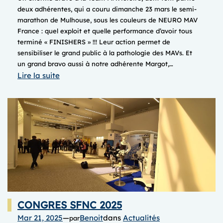
deux adhérentes, qui a couru dimanche 23 mars le semi-
marathon de Mulhouse, sous les couleurs de NEURO MAV
France : quel exploit et quelle performance d’avoir tous
terminé « FINISHERS » !!! Leur action permet de
sensibiliser le grand public à la pathologie des MAVs. Et
un grand bravo aussi à notre adhérente Margot,…
:
Lire la suite
SEMI-
MARATHON
&
COURSE
aux
couleurs
de
Neuro
MAV
France
CONGRES SFNC 2025
Mar 21, 2025
—
Benoit
dans
Actualités
par