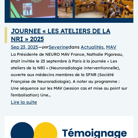
JOURNEE « LES ATELIERS DE LA
NRI » 2025
Sep 23, 2025
—
Severine
dans
Actualités
, 
MAV
par
La Présidente de NEURO MAV France, Nathalie Pigoreau,
était invitée le 23 septembre à Paris à la journée « Les
ateliers de la NRI » (Neuroradiologie interventionnelle),
ouverte aux médecins membres de la SFNR (Société
Française de Neuroradiologie). A noter au programme :
Une séquence sur les MAV (session cas et mise au point sur
l’embolisation) Une…
:
Lire la suite
JOURNEE
« LES
ATELIERS
DE