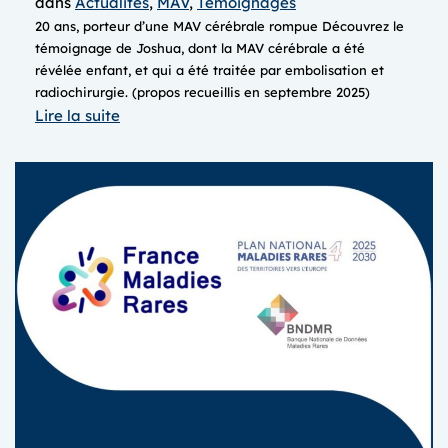
dans
Actualités
, 
MAV
, 
Témoignages
20 ans, porteur d’une MAV cérébrale rompue Découvrez le
témoignage de Joshua, dont la MAV cérébrale a été
révélée enfant, et qui a été traitée par embolisation et
radiochirurgie. (propos recueillis en septembre 2025)
:
Lire la suite
Joshua,
sa
vie
avec
une
MAV
cérébrale
(vidéo
de
10min)