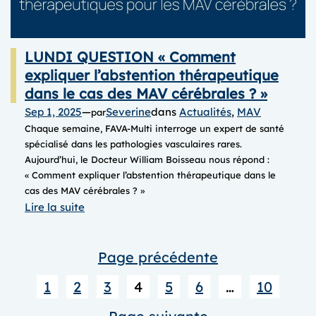
LUNDI QUESTION « Comment
expliquer l’abstention thérapeutique
dans le cas des MAV cérébrales ? »
Sep 1, 2025
—
Severine
dans
Actualités
, 
MAV
par
Chaque semaine, FAVA-Multi interroge un expert de santé
spécialisé dans les pathologies vasculaires rares.
Aujourd’hui, le Docteur William Boisseau nous répond :
« Comment expliquer l’abstention thérapeutique dans le
cas des MAV cérébrales ? » ​​
:
Lire la suite
LUNDI
QUESTION
Page précédente
« Comment
expliquer
1
2
3
4
5
6
…
10
l’abstention
thérapeutique