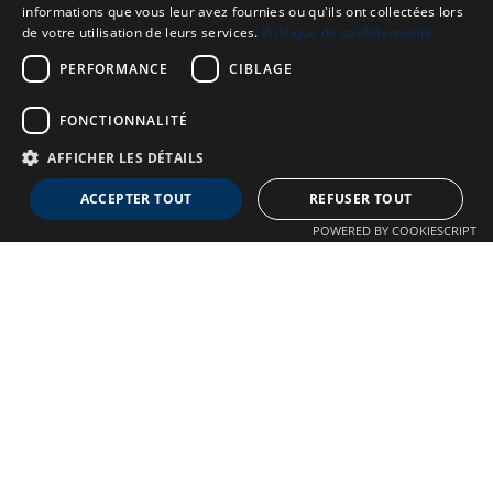
informations que vous leur avez fournies ou qu'ils ont collectées lors
de votre utilisation de leurs services.
Politique de confidentialité
PERFORMANCE
CIBLAGE
FONCTIONNALITÉ
AFFICHER LES DÉTAILS
Neuro MAV France
ACCEPTER TOUT
REFUSER TOUT
Association dédiée aux patients souffrant de Malformations
POWERED BY COOKIESCRIPT
Artério-Veineuses cérébrales
À propos
Confidentialité
Qui sommes-nous ?
Crédits
Nos Actions
Mentions légales
Adhésion
Autre liens