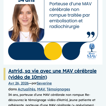
Astrid, sa vie avec une MAV cérébrale
(vidéo de 10min)
Avr 26, 2026
—
Severine
par
dans
Actualités
, 
MAV
, 
Témoignages
34 ans, porteuse d’une MAV cérébrale non rompue Re-
découvrez le témoignage vidéo d’Astrid, jeune patiente et
adhérente, porteuse d’une MAV cérébrale (+ anévrismes)