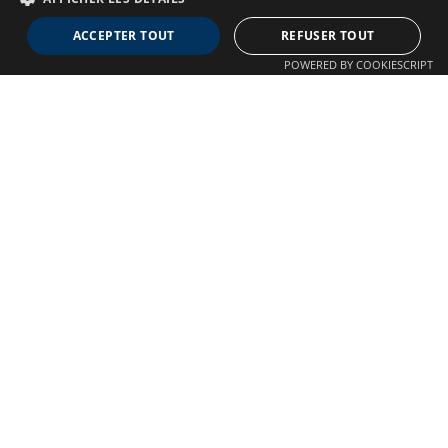
Neuro MAV France
ACCEPTER TOUT
REFUSER TOUT
Association dédiée aux patients souffrant de Malformations
POWERED BY COOKIESCRIPT
Artério-Veineuses cérébrales
À propos
Confidentialité
Qui sommes-nous ?
Crédits
Nos Actions
Mentions légales
Adhésion
Autre liens
Plan du site
Nous contacter