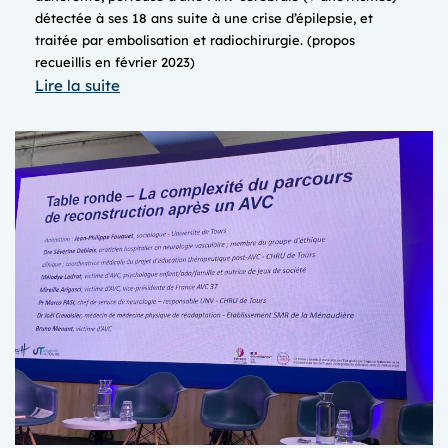
détectée à ses 18 ans suite à une crise d’épilepsie, et
traitée par embolisation et radiochirurgie. (propos
recueillis en février 2023)
:
Lire la suite
Astrid,
sa
vie
avec
une
MAV
cérébrale
(vidéo
de
10min)