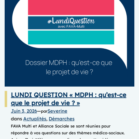
l’écoute
active
LUNDI QUESTION « MDPH : qu’est-ce
que le projet de vie ? »
Juin 3, 2026
—
Severine
par
dans
Actualités
, 
Démarches
FAVA Multi et Alliance Sociale se sont réunies pour
répondre à vos questions sur des thèmes médico-sociaux.