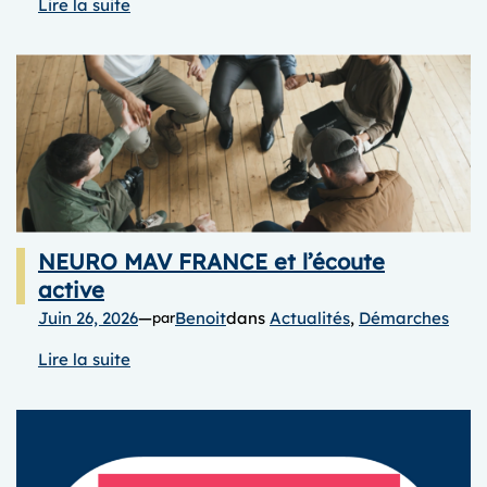
:
Lire la suite
RECHERCHE
–
Avancement
du
projet
TIPITCH
NEURO MAV FRANCE et l’écoute
active
Juin 26, 2026
—
Benoit
dans
Actualités
, 
Démarches
par
:
Lire la suite
NEURO
MAV
FRANCE
et