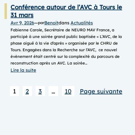
Conférence autour de l’AVC à Tours le
31 mars
Avr 9, 2026
—
Benoit
dans
Actualités
par
Fabienne Carole, Secrétaire de NEURO MAV France, a
participé à une soirée grand public baptisée « L’AVC, de la
phase aiguë à la vie d’après » organisée par le CHRU de
Tours. Engagées dans la Recherche sur l’AVC, ce nouvel
évènement était centré sur la complexité du parcours de
reconstruction après un AVC. La soirée…
:
Lire la suite
Conférence
autour
1
2
3
…
10
Page suivante
de
l’AVC
à
Tours le
31
mars