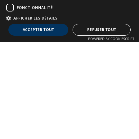
FONCTIONNALITÉ
AFFICHER LES DÉTAILS
Neuro MAV France
ACCEPTER TOUT
REFUSER TOUT
Association dédiée aux patients souffrant de Malformations
POWERED BY COOKIESCRIPT
Artério-Veineuses cérébrales
À propos
Confidentialité
Qui sommes-nous ?
Crédits
Nos Actions
Mentions légales
Adhésion
Autre liens
Plan du site
Nous contacter