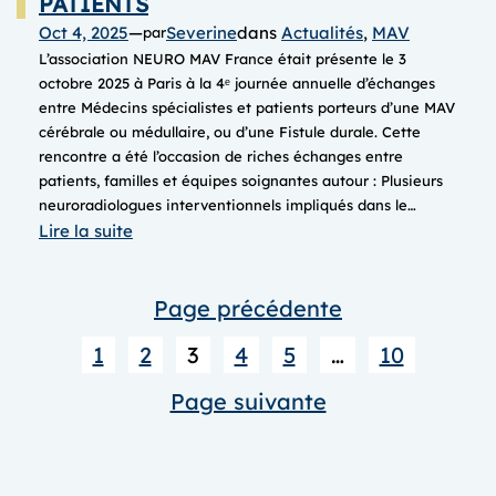
PATIENTS
Oct 4, 2025
—
Severine
dans
Actualités
, 
MAV
par
L’association NEURO MAV France était présente le 3
octobre 2025 à Paris à la 4ᵉ journée annuelle d’échanges
entre Médecins spécialistes et patients porteurs d’une MAV
cérébrale ou médullaire, ou d’une Fistule durale. Cette
rencontre a été l’occasion de riches échanges entre
patients, familles et équipes soignantes autour : Plusieurs
neuroradiologues interventionnels impliqués dans le…
:
Lire la suite
JOURNEE
annuelle
Page précédente
d’ECHANGES
entre
1
2
3
4
5
…
10
MEDECINS
SPECIALISTES
Page suivante
et
PATIENTS