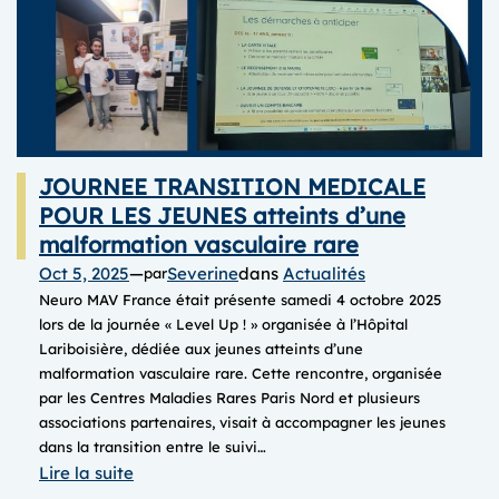
JOURNEE TRANSITION MEDICALE
POUR LES JEUNES atteints d’une
malformation vasculaire rare
Oct 5, 2025
—
Severine
dans
Actualités
par
Neuro MAV France était présente samedi 4 octobre 2025
lors de la journée « Level Up ! » organisée à l’Hôpital
Lariboisière, dédiée aux jeunes atteints d’une
malformation vasculaire rare. Cette rencontre, organisée
par les Centres Maladies Rares Paris Nord et plusieurs
associations partenaires, visait à accompagner les jeunes
dans la transition entre le suivi…
:
Lire la suite