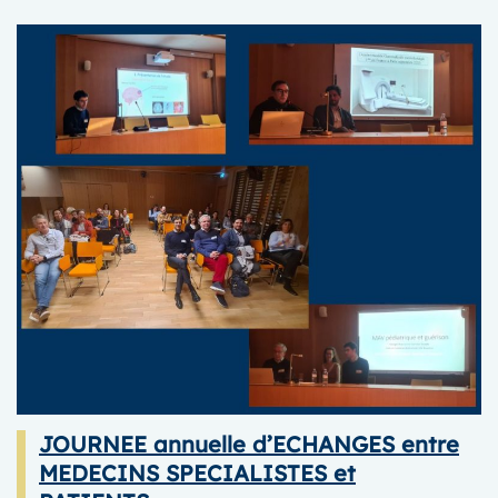
JOURNEE
TRANSITION
MEDICALE
POUR
LES
JEUNES
atteints
d’une
malformation
vasculaire
rare
JOURNEE annuelle d’ECHANGES entre
MEDECINS SPECIALISTES et