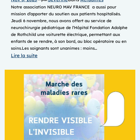
Notre association NEURO MAV FRANCE a aussi pour
mission d’apporter du soutien aux patients hospitalisés.
Jeudi 6 novembre, nous avons offert au service de
neurochirurgie pédiatrique de l’Hôpital Fondation Adolphe
de Rothchild une voiturette électrique, permettant aux
enfants de se rendre, à son bord, au bloc opératoire ou en
soins.Les soignants sont unanimes : moins…
:
Lire la suite
DON
d’une
VOITURETTE
électrique
d’accompagnement
au
bloc
opératoire