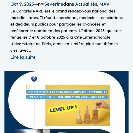
Oct 9, 2025
—
Severine
dans
Actualités
, 
MAV
par
Le Congrès RARE est le grand rendez-vous national des
maladies rares. Il réunit chercheurs, médecins, associations
et décideurs publics pour partager les avancées et
améliorer le quotidien des patients. L’édition 2025, qui s’est
tenue les 7 et 8 octobre 2025 à la Cité Internationale
Universitaire de Paris, a mis en lumière plusieurs thèmes
clés, avec…
:
Lire la suite
Congrès
RARE
2025