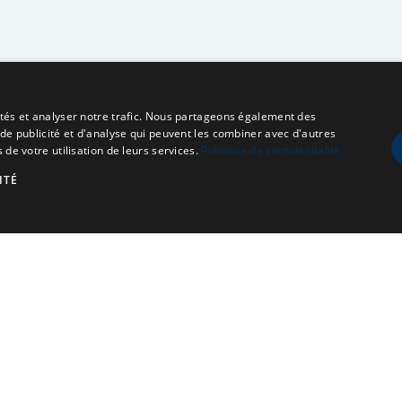
cités et analyser notre trafic. Nous partageons également des
 de publicité et d'analyse qui peuvent les combiner avec d'autres
 de votre utilisation de leurs services.
Politique de confidentialité
ITÉ
À propos
Qui sommes-nous ?
Nos Actions
Adhésion