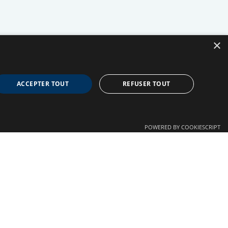
×
ACCEPTER TOUT
REFUSER TOUT
POWERED BY COOKIESCRIPT
Confidentialité
Autre liens
Crédits
Plan du site
Mentions légales
Nous contacter