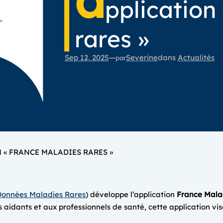
a
pplication
rares »
Sep 12, 2025
—
Severine
dans
Actualités
par
 « FRANCE MALADIES RARES »
Données Maladies Rares
) développe l’application
France Mala
s aidants et aux professionnels de santé, cette application vi