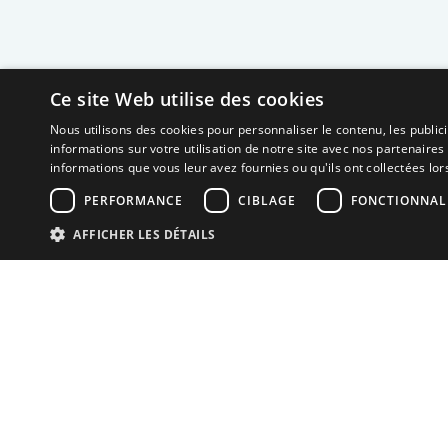
Ce site Web utilise des cookies
Nous utilisons des cookies pour personnaliser le contenu, les publi
informations sur votre utilisation de notre site avec nos partenaires
informations que vous leur avez fournies ou qu'ils ont collectées lors
PERFORMANCE
CIBLAGE
FONCTIONNAL
AFFICHER LES DÉTAILS
Neuro MAV France
Association dédiée aux patients souffrant de
Malformations Artério-Veineuses cérébrales