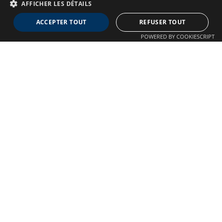
AFFICHER LES DÉTAILS
Neuro MAV France
ACCEPTER TOUT
REFUSER TOUT
Association dédiée aux patients souffrant de Malformations
POWERED BY COOKIESCRIPT
Artério-Veineuses cérébrales
À propos
Confidentialité
Qui sommes-nous ?
Crédits
Nos Actions
Mentions légales
Adhésion
Autre liens
Plan du site
Nous contacter