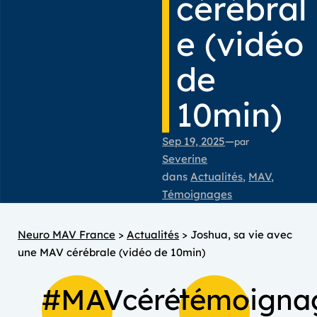
cérébral
e (vidéo
de
10min)
Sep 19, 2025
—
par
Severine
dans
Actualités
, 
MAV
, 
Témoignages
Neuro MAV France
>
Actualités
>
Joshua, sa vie avec
une MAV cérébrale (vidéo de 10min)
#MAVcérébrale
témoigna