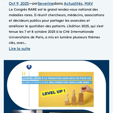
Oct 9, 2025
—
Severine
dans
Actualités
, 
MAV
par
Le Congrès RARE est le grand rendez-vous national des
maladies rares. Il réunit chercheurs, médecins, associations
et décideurs publics pour partager les avancées et
améliorer le quotidien des patients. L’édition 2025, qui s’est
tenue les 7 et 8 octobre 2025 à la Cité Internationale
Universitaire de Paris, a mis en lumière plusieurs thèmes
clés, avec…
:
Lire la suite
Congrès
RARE
2025