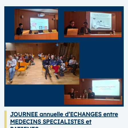
JOURNEE
TRANSITION
MEDICALE
POUR
LES
JEUNES
atteints
d’une
malformation
vasculaire
rare
JOURNEE annuelle d’ECHANGES entre
MEDECINS SPECIALISTES et