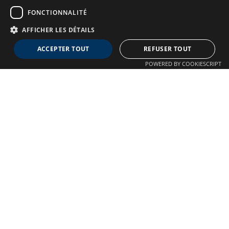
FONCTIONNALITÉ
AFFICHER LES DÉTAILS
Neuro MAV France
ACCEPTER TOUT
REFUSER TOUT
Association dédiée aux patients souffrant de Malformations
POWERED BY COOKIESCRIPT
Artério-Veineuses cérébrales
À propos
Confidentialité
Qui sommes-nous ?
Crédits
Nos Actions
Mentions légales
Adhésion
Autre liens
Plan du site
Nous contacter