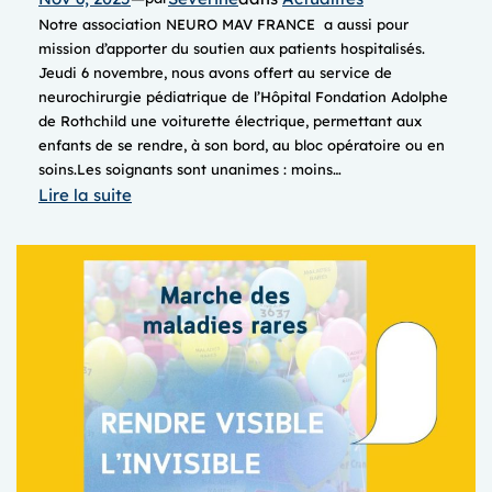
Notre association NEURO MAV FRANCE a aussi pour
mission d’apporter du soutien aux patients hospitalisés.
Jeudi 6 novembre, nous avons offert au service de
neurochirurgie pédiatrique de l’Hôpital Fondation Adolphe
de Rothchild une voiturette électrique, permettant aux
enfants de se rendre, à son bord, au bloc opératoire ou en
soins.Les soignants sont unanimes : moins…
:
Lire la suite
DON
d’une
VOITURETTE
électrique
d’accompagnement
au
bloc
opératoire