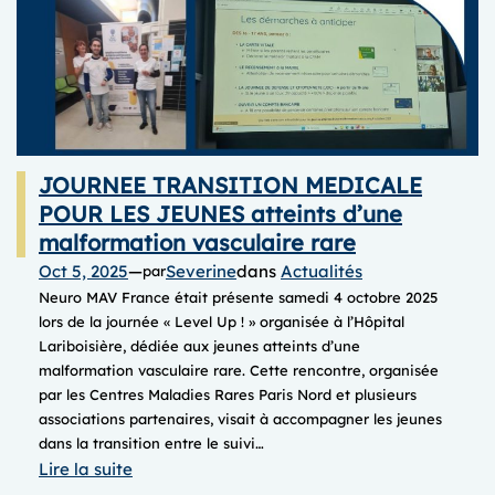
JOURNEE TRANSITION MEDICALE
POUR LES JEUNES atteints d’une
malformation vasculaire rare
Oct 5, 2025
—
Severine
dans
Actualités
par
Neuro MAV France était présente samedi 4 octobre 2025
lors de la journée « Level Up ! » organisée à l’Hôpital
Lariboisière, dédiée aux jeunes atteints d’une
malformation vasculaire rare. Cette rencontre, organisée
par les Centres Maladies Rares Paris Nord et plusieurs
associations partenaires, visait à accompagner les jeunes
dans la transition entre le suivi…
:
Lire la suite