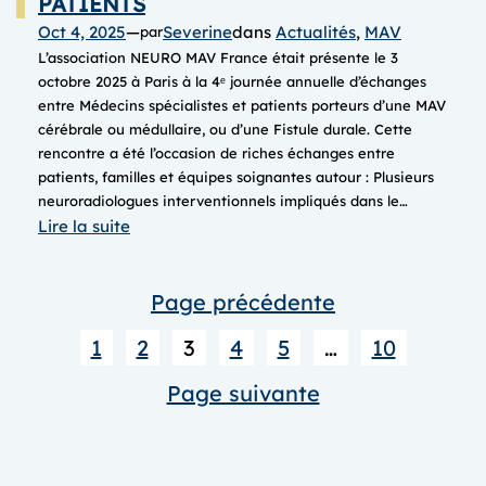
PATIENTS
Oct 4, 2025
—
Severine
dans
Actualités
, 
MAV
par
L’association NEURO MAV France était présente le 3
octobre 2025 à Paris à la 4ᵉ journée annuelle d’échanges
entre Médecins spécialistes et patients porteurs d’une MAV
cérébrale ou médullaire, ou d’une Fistule durale. Cette
rencontre a été l’occasion de riches échanges entre
patients, familles et équipes soignantes autour : Plusieurs
neuroradiologues interventionnels impliqués dans le…
:
Lire la suite
JOURNEE
annuelle
Page précédente
d’ECHANGES
entre
1
2
3
4
5
…
10
MEDECINS
SPECIALISTES
Page suivante
et
PATIENTS