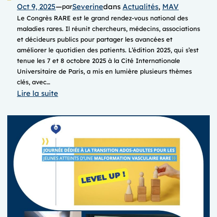
Oct 9, 2025
—
Severine
dans
Actualités
, 
MAV
par
Le Congrès RARE est le grand rendez-vous national des
maladies rares. Il réunit chercheurs, médecins, associations
et décideurs publics pour partager les avancées et
améliorer le quotidien des patients. L’édition 2025, qui s’est
tenue les 7 et 8 octobre 2025 à la Cité Internationale
Universitaire de Paris, a mis en lumière plusieurs thèmes
clés, avec…
:
Lire la suite
Congrès
RARE
2025