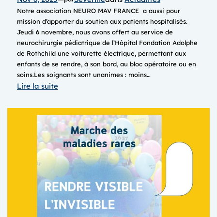
Notre association NEURO MAV FRANCE a aussi pour
mission d’apporter du soutien aux patients hospitalisés.
Jeudi 6 novembre, nous avons offert au service de
neurochirurgie pédiatrique de l’Hôpital Fondation Adolphe
de Rothchild une voiturette électrique, permettant aux
enfants de se rendre, à son bord, au bloc opératoire ou en
soins.Les soignants sont unanimes : moins…
:
Lire la suite
DON
d’une
VOITURETTE
électrique
d’accompagnement
au
bloc
opératoire