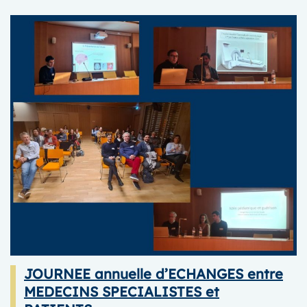
JOURNEE
TRANSITION
MEDICALE
POUR
LES
JEUNES
atteints
d’une
malformation
vasculaire
rare
JOURNEE annuelle d’ECHANGES entre
MEDECINS SPECIALISTES et