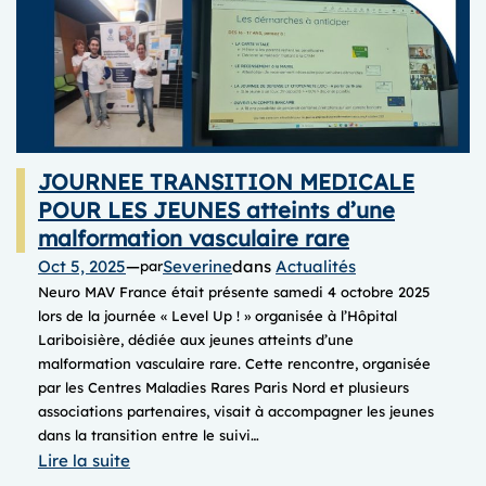
JOURNEE TRANSITION MEDICALE
POUR LES JEUNES atteints d’une
malformation vasculaire rare
Oct 5, 2025
—
Severine
dans
Actualités
par
Neuro MAV France était présente samedi 4 octobre 2025
lors de la journée « Level Up ! » organisée à l’Hôpital
Lariboisière, dédiée aux jeunes atteints d’une
malformation vasculaire rare. Cette rencontre, organisée
par les Centres Maladies Rares Paris Nord et plusieurs
associations partenaires, visait à accompagner les jeunes
dans la transition entre le suivi…
:
Lire la suite