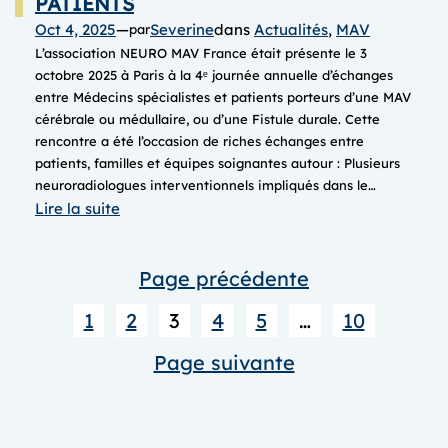
PATIENTS
Oct 4, 2025
—
Severine
dans
Actualités
, 
MAV
par
L’association NEURO MAV France était présente le 3
octobre 2025 à Paris à la 4ᵉ journée annuelle d’échanges
entre Médecins spécialistes et patients porteurs d’une MAV
cérébrale ou médullaire, ou d’une Fistule durale. Cette
rencontre a été l’occasion de riches échanges entre
patients, familles et équipes soignantes autour : Plusieurs
neuroradiologues interventionnels impliqués dans le…
:
Lire la suite
JOURNEE
annuelle
Page précédente
d’ECHANGES
entre
1
2
3
4
5
…
10
MEDECINS
SPECIALISTES
Page suivante
et
PATIENTS