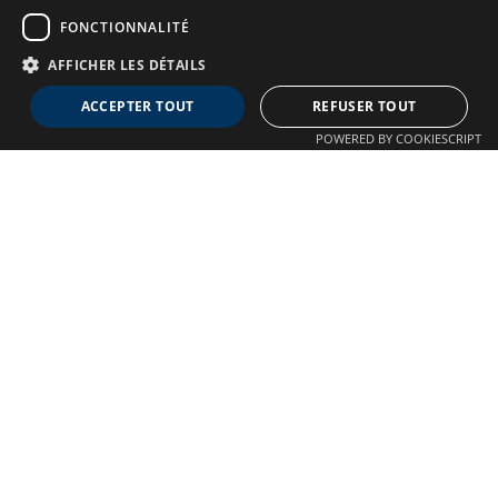
FONCTIONNALITÉ
AFFICHER LES DÉTAILS
Neuro MAV France
ACCEPTER TOUT
REFUSER TOUT
Association dédiée aux patients souffrant de Malformations
POWERED BY COOKIESCRIPT
Artério-Veineuses cérébrales
À propos
Confidentialité
Qui sommes-nous ?
Crédits
Nos Actions
Mentions légales
Adhésion
Autre liens
Plan du site
Nous contacter