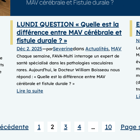
LUNDI QUESTION « Quelle est la
E
différence entre MAV cérébrale et
N
fistule durale ? »
N
L
Déc 2, 2025
—
Severine
dans
Actualités
, 
MAV
par
e
MA
Chaque semaine, FAVA-Multi interroge un expert de
re
é
santé spécialisé dans les pathologies vasculaires
ts
mé
rares. Aujourd’hui, le Docteur William Boisseau nous
e
ma
répond : « Quelle est la différence entre MAV
(d
cérébrale et fistule durale ? » ​​
tr
:
Lire la suite
Li
LUNDI
QUESTION
« Quelle
est
récédente
1
2
3
4
…
10
Page 
la
différence