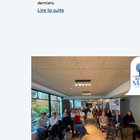
derniers.
:
Lire la suite
Congrès
SFNR
2026
à
Paris