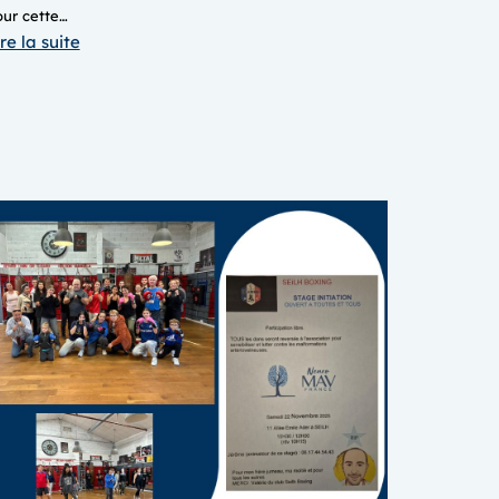
our cette…
:
re la suite
Samedi
28
février,
journée
internationale
des
maladies
rares