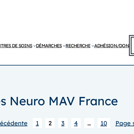
R
TRES DE SOINS
DÉMARCHES
RECHERCHE
ADHÉSION/DON
tés Neuro MAV France
récédente
1
2
3
4
…
10
Page 