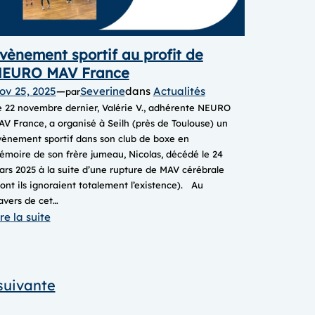
vènement sportif au profit de
EURO MAV France
ov 25, 2025
—
Severine
dans
Actualités
par
e 22 novembre dernier, Valérie V., adhérente NEURO
V France, a organisé à Seilh (près de Toulouse) un
vènement sportif dans son club de boxe en
moire de son frère jumeau, Nicolas, décédé le 24
rs 2025 à la suite d’une rupture de MAV cérébrale
ont ils ignoraient totalement l’existence). Au
avers de cet…
:
re la suite
Evènement
sportif
au
suivante
profit
de