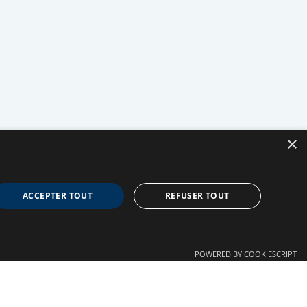
NEURO
MAV
France
×
ACCEPTER TOUT
REFUSER TOUT
POWERED BY COOKIESCRIPT
Confidentialité
Autre liens