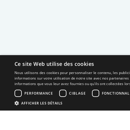
Ce site Web utilise des cookies
Nous utilisons des cookies pour personnaliser le contenu, les publi
informations sur votre utilisation de notre site avec nos partenaires
informations que vous leur avez fournies ou qu'ils ont collectées lors
PERFORMANCE
CIBLAGE
FONCTIONNAL
AFFICHER LES DÉTAILS
Neuro MAV France