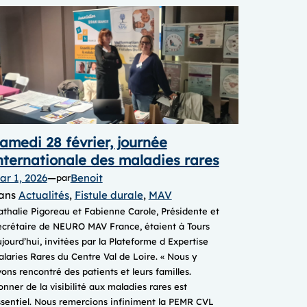
amedi 28 février, journée
nternationale des maladies rares
ar 1, 2026
—
Benoit
par
ans
Actualités
, 
Fistule durale
, 
MAV
thalie Pigoreau et Fabienne Carole, Présidente et
ecrétaire de NEURO MAV France, étaient à Tours
jourd’hui, invitées par la Plateforme d Expertise
laries Rares du Centre Val de Loire. « Nous y
ons rencontré des patients et leurs familles.
nner de la visibilité aux maladies rares est
sentiel. Nous remercions infiniment la PEMR CVL