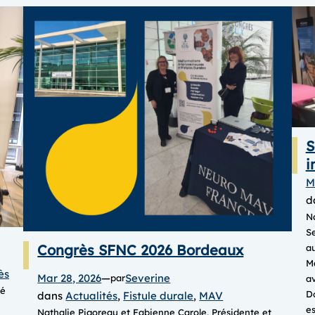
S
i
M
d
Na
S
Congrès SFNC 2026 Bordeaux
au
Ma
ès
Mar 28, 2026
—
Severine
par
av
sé
Do
dans
Actualités
, 
Fistule durale
, 
MAV
es
Nathalie Pigoreau et Fabienne Carole, Présidente et