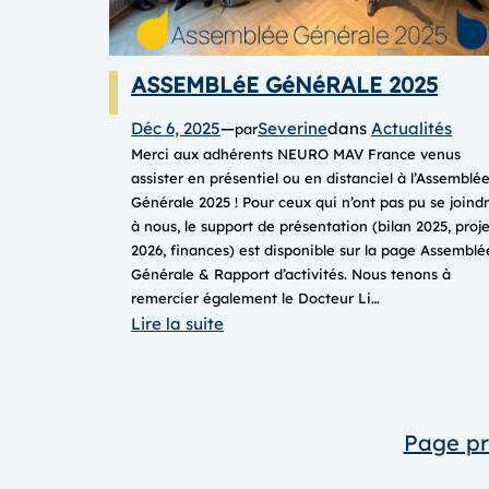
ASSEMBLéE GéNéRALE 2025
Déc 6, 2025
—
Severine
dans
Actualités
par
Merci aux adhérents NEURO MAV France venus
assister en présentiel ou en distanciel à l’Assemblé
Générale 2025 ! Pour ceux qui n’ont pas pu se joind
à nous, le support de présentation (bilan 2025, proje
2026, finances) est disponible sur la page Assemblé
Générale & Rapport d’activités. Nous tenons à
remercier également le Docteur Li…
:
Lire la suite
ASSEMBLéE
GéNéRALE
2025
Page p