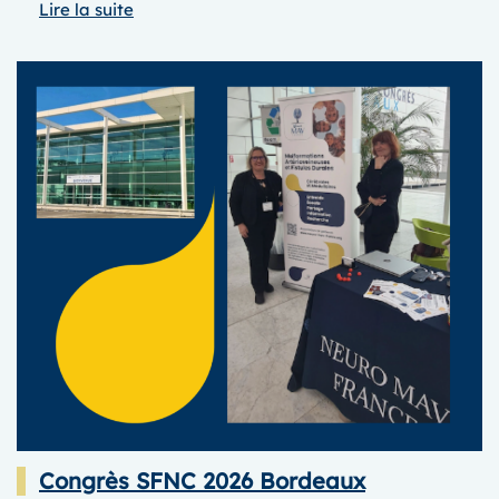
:
Lire la suite
Congrès
SFNR
2026
à
Paris
Congrès SFNC 2026 Bordeaux