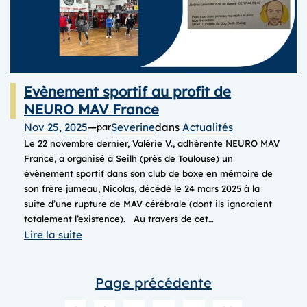
durale
? »
Evènement sportif au profit de
NEURO MAV France
Nov 25, 2025
—
Severine
dans
Actualités
par
Le 22 novembre dernier, Valérie V., adhérente NEURO MAV
France, a organisé à Seilh (près de Toulouse) un
évènement sportif dans son club de boxe en mémoire de
son frère jumeau, Nicolas, décédé le 24 mars 2025 à la
suite d’une rupture de MAV cérébrale (dont ils ignoraient
totalement l’existence). Au travers de cet…
:
Lire la suite
Evènement
sportif
Page précédente
au
profit