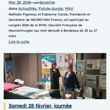
Mar 28, 2026
—
Severine
par
dans
Actualités
, 
Fistule durale
, 
MAV
Nathalie Pigoreau et Fabienne Carole, Présidente et
Secrétaire de NEURO MAV France, ont participé au
congrès 2026 de la SFNC (Société Française de
Neurochirurgie) qui s’est déroulé à Bordeaux du 25 au 27
mars
:
Lire la suite
Congrès
SFNC
2026
Bordeaux
Samedi 28 février, journée