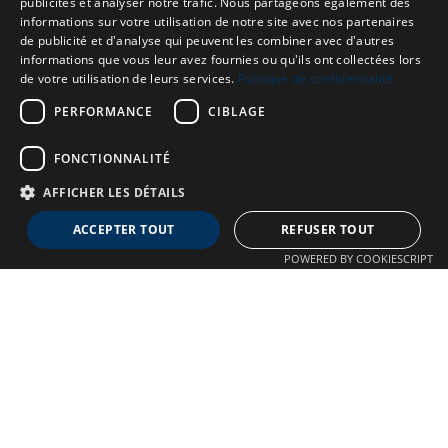
publicités et analyser notre trafic. Nous partageons également des
informations sur votre utilisation de notre site avec nos partenaires
de publicité et d'analyse qui peuvent les combiner avec d'autres
informations que vous leur avez fournies ou qu'ils ont collectées lors
de votre utilisation de leurs services.
Politique de confidentialité
PERFORMANCE
CIBLAGE
FONCTIONNALITÉ
AFFICHER LES DÉTAILS
Neuro MAV France
ACCEPTER TOUT
REFUSER TOUT
Association dédiée aux patients souffrant de Malformations
POWERED BY COOKIESCRIPT
Artério-Veineuses cérébrales
À propos
Confidentialité
Qui sommes-nous ?
Crédits
Nos Actions
Mentions légales
Adhésion