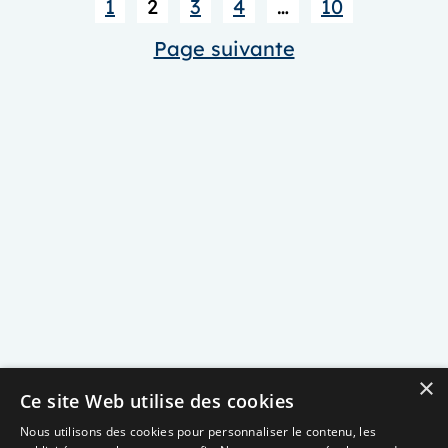
1
2
3
4
…
10
de
NEURO
Page suivante
MAV
France
×
Ce site Web utilise des cookies
Nous utilisons des cookies pour personnaliser le contenu, les