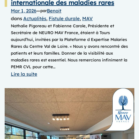
internationale des maladies rares
Mar 1, 2026
—
Benoit
par
dans
Actualités
, 
Fistule durale
, 
MAV
Nathalie Pigoreau et Fabienne Carole, Présidente et
Secrétaire de NEURO MAV France, étaient à Tours
aujourd’hui, invitées par la Plateforme d Expertise Malaries
Rares du Centre Val de Loire. « Nous y avons rencontré des
patients et leurs familles. Donner de la visibilité aux
maladies rares est essentiel. Nous remercions infiniment la
PEMR CVL pour cette…
:
Lire la suite
Samedi
28
février,
journée
internationale
des
maladies
rares