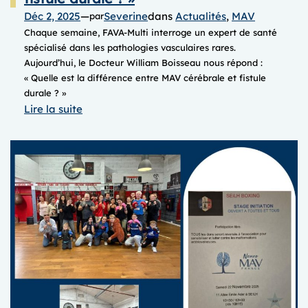
Déc 2, 2025
—
Severine
dans
Actualités
, 
MAV
par
Chaque semaine, FAVA-Multi interroge un expert de santé
spécialisé dans les pathologies vasculaires rares.
Aujourd’hui, le Docteur William Boisseau nous répond :
« Quelle est la différence entre MAV cérébrale et fistule
durale ? » ​​
:
Lire la suite
LUNDI
QUESTION
« Quelle
est
la
différence
entre
MAV
cérébrale
et
fistule